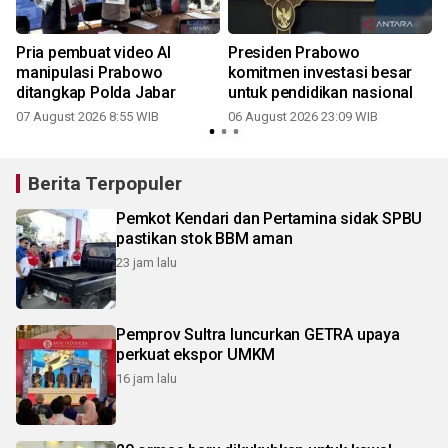
Pria pembuat video AI
Presiden Prabowo
manipulasi Prabowo
komitmen investasi besar
ditangkap Polda Jabar
untuk pendidikan nasional
07 August 2026 8:55 WIB
06 August 2026 23:09 WIB
3
Berita Terpopuler
Pemkot Kendari dan Pertamina sidak SPBU
pastikan stok BBM aman
23 jam lalu
Pemprov Sultra luncurkan GETRA upaya
perkuat ekspor UMKM
16 jam lalu