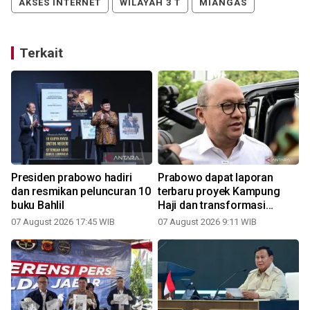
AKSES INTERNET
WILAYAH 3 T
MIANGAS
Terkait
Presiden prabowo hadiri
Prabowo dapat laporan
dan resmikan peluncuran 10
terbaru proyek Kampung
buku Bahlil
Haji dan transformasi
BUMN
07 August 2026 17:45 WIB
07 August 2026 9:11 WIB