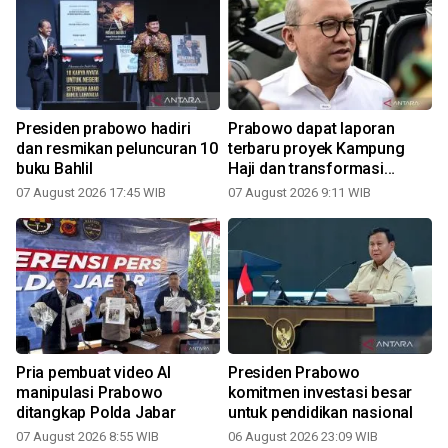
Presiden prabowo hadiri
Prabowo dapat laporan
dan resmikan peluncuran 10
terbaru proyek Kampung
buku Bahlil
Haji dan transformasi
BUMN
07 August 2026 17:45 WIB
07 August 2026 9:11 WIB
Pria pembuat video AI
Presiden Prabowo
manipulasi Prabowo
komitmen investasi besar
ditangkap Polda Jabar
untuk pendidikan nasional
07 August 2026 8:55 WIB
06 August 2026 23:09 WIB
3