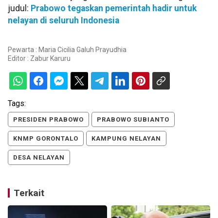
judul:
Prabowo tegaskan pemerintah hadir untuk
nelayan di seluruh Indonesia
Pewarta : Maria Cicilia Galuh Prayudhia
Editor :
Zabur Karuru
Tags:
PRESIDEN PRABOWO
PRABOWO SUBIANTO
KNMP GORONTALO
KAMPUNG NELAYAN
DESA NELAYAN
Terkait