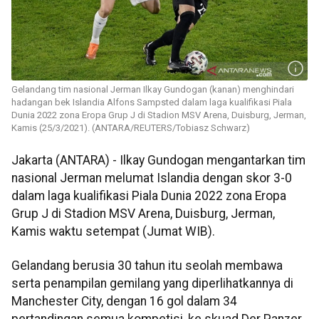
Gelandang tim nasional Jerman Ilkay Gundogan (kanan) menghindari
hadangan bek Islandia Alfons Sampsted dalam laga kualifikasi Piala
Dunia 2022 zona Eropa Grup J di Stadion MSV Arena, Duisburg, Jerman,
Kamis (25/3/2021). (ANTARA/REUTERS/Tobiasz Schwarz)
Jakarta (ANTARA) - Ilkay Gundogan mengantarkan tim
nasional Jerman melumat Islandia dengan skor 3-0
dalam laga kualifikasi Piala Dunia 2022 zona Eropa
Grup J di Stadion MSV Arena, Duisburg, Jerman,
Kamis waktu setempat (Jumat WIB).
Gelandang berusia 30 tahun itu seolah membawa
serta penampilan gemilang yang diperlihatkannya di
Manchester City, dengan 16 gol dalam 34
pertandingan semua kompetisi, ke skuad Der Panzer.