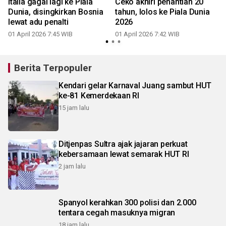
Italia gagal lagi ke Piala
Ceko akhiri penantian 20
Dunia, disingkirkan Bosnia
tahun, lolos ke Piala Dunia
lewat adu penalti
2026
01 April 2026 7:45 WIB
01 April 2026 7:42 WIB
Berita Terpopuler
Kendari gelar Karnaval Juang sambut HUT
ke-81 Kemerdekaan RI
15 jam lalu
Ditjenpas Sultra ajak jajaran perkuat
kebersamaan lewat semarak HUT RI
2 jam lalu
Spanyol kerahkan 300 polisi dan 2.000
tentara cegah masuknya migran
18 jam lalu