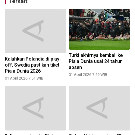
Terkait
Turki akhirnya kembali ke
a
Kalahkan Polandia di play-
Piala Dunia usai 24 tahun
off, Swedia pastikan tiket
absen
Piala Dunia 2026
01 April 2026 7:49 WIB
01 April 2026 7:51 WIB
a