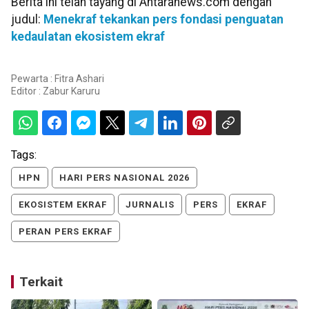
Berita ini telah tayang di Antaranews.com dengan
judul:
Menekraf tekankan pers fondasi penguatan
kedaulatan ekosistem ekraf
Pewarta : Fitra Ashari
Editor :
Zabur Karuru
Tags:
HPN
HARI PERS NASIONAL 2026
EKOSISTEM EKRAF
JURNALIS
PERS
EKRAF
PERAN PERS EKRAF
Terkait