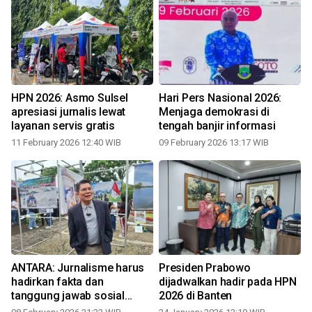
5
HPN 2026: Asmo Sulsel
Hari Pers Nasional 2026:
apresiasi jurnalis lewat
Menjaga demokrasi di
layanan servis gratis
tengah banjir informasi
11 February 2026 12:40 WIB
09 February 2026 13:17 WIB
1
ANTARA: Jurnalisme harus
Presiden Prabowo
hadirkan fakta dan
dijadwalkan hadir pada HPN
tanggung jawab sosial
2026 di Banten
0
kepada publik