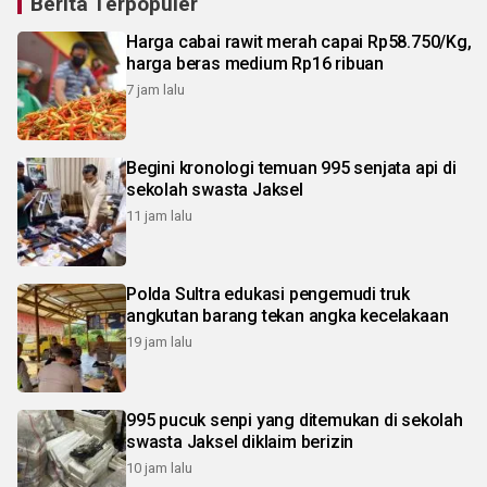
Berita Terpopuler
Harga cabai rawit merah capai Rp58.750/Kg,
harga beras medium Rp16 ribuan
7 jam lalu
Begini kronologi temuan 995 senjata api di
sekolah swasta Jaksel
11 jam lalu
Polda Sultra edukasi pengemudi truk
angkutan barang tekan angka kecelakaan
19 jam lalu
995 pucuk senpi yang ditemukan di sekolah
swasta Jaksel diklaim berizin
10 jam lalu