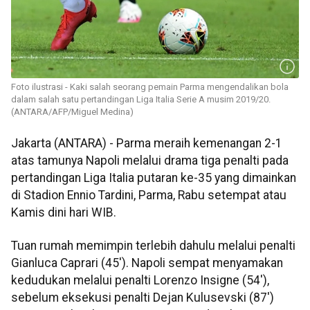
Foto ilustrasi - Kaki salah seorang pemain Parma mengendalikan bola
dalam salah satu pertandingan Liga Italia Serie A musim 2019/20.
(ANTARA/AFP/Miguel Medina)
Jakarta (ANTARA) - Parma meraih kemenangan 2-1
atas tamunya Napoli melalui drama tiga penalti pada
pertandingan Liga Italia putaran ke-35 yang dimainkan
di Stadion Ennio Tardini, Parma, Rabu setempat atau
Kamis dini hari WIB.
Tuan rumah memimpin terlebih dahulu melalui penalti
Gianluca Caprari (45'). Napoli sempat menyamakan
kedudukan melalui penalti Lorenzo Insigne (54'),
sebelum eksekusi penalti Dejan Kulusevski (87')