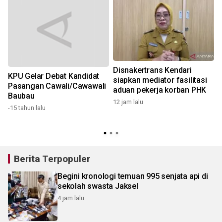
2
Disnakertrans Kendari
KPU Gelar Debat Kandidat
siapkan mediator fasilitasi
Pasangan Cawali/Cawawali
aduan pekerja korban PHK
Baubau
12 jam lalu
-15 tahun lalu
Berita Terpopuler
Begini kronologi temuan 995 senjata api di
sekolah swasta Jaksel
4 jam lalu