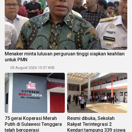
Menaker minta lulusan perguruan tinggi siapkan keahlian
untuk PMN
05 August 2026 15:57 WIB
75 gerai Koperasi Merah
Resmi dibuka, Sekolah
Putih di Sulawesi Tenggara
Rakyat Terintegrasi 2
telah beroperasi
Kendari tampung 339 siswa