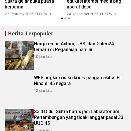
Sultra gelar buka puasa
edukasi literasi media bagi
bersama
aparat desa
27 February 2026 21:00 WIB
24 December 2025 11:23 WIB
Berita Terpopuler
Harga emas Antam, UBS, dan Galeri24
terbaru di Pegadaian hari ini
10 jam lalu
WFP ungkap risiko krisis pangan akibat El
Nino di 45 negara
12 jam lalu
Said Didu: Sultra harus jadi Laboratorium
Pertambangan yang tidak langgar pasal 33
UUD 45
15 jam lalu