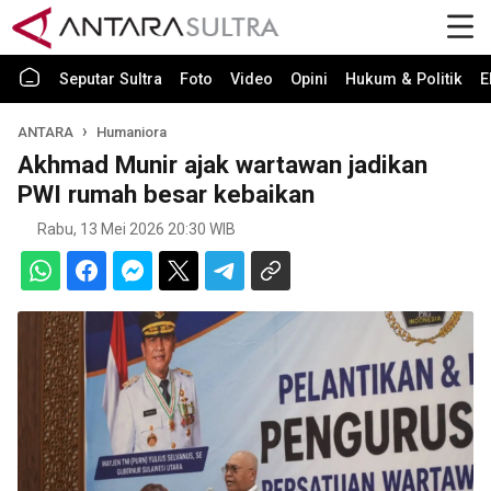
Seputar Sultra
Foto
Video
Opini
Hukum & Politik
E
ANTARA
Humaniora
Akhmad Munir ajak wartawan jadikan
PWI rumah besar kebaikan
Rabu, 13 Mei 2026 20:30 WIB