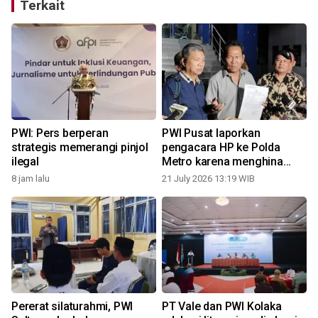
Terkait
PWI: Pers berperan
PWI Pusat laporkan
strategis memerangi pinjol
pengacara HP ke Polda
ilegal
Metro karena menghina
profesi wartawan
8 jam lalu
21 July 2026 13:19 WIB
Pererat silaturahmi, PWI
PT Vale dan PWI Kolaka