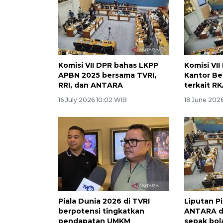
Komisi VII DPR bahas LKPP
Komisi VII
APBN 2025 bersama TVRI,
Kantor Be
RRI, dan ANTARA
terkait R
16 July 2026 10:02 WIB
18 June 2026
Piala Dunia 2026 di TVRI
Liputan Pi
berpotensi tingkatkan
ANTARA do
pendapatan UMKM
sepak bol