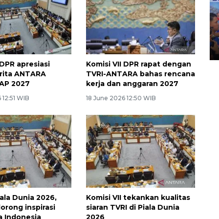
Kecelakaan kereta api di
Bekasi Timur
28 April 2026 6:17 WIB
 DPR apresiasi
Komisi VII DPR rapat dengan
rita ANTARA
TVRI-ANTARA bahas rencana
KAP 2027
kerja dan anggaran 2027
 12:51 WIB
18 June 2026 12:50 WIB
ala Dunia 2026,
Komisi VII tekankan kualitas
rong inspirasi
siaran TVRI di Piala Dunia
a Indonesia
2026