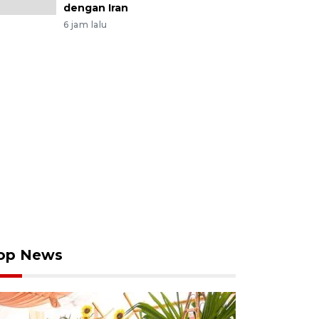
dengan Iran
6 jam lalu
op News