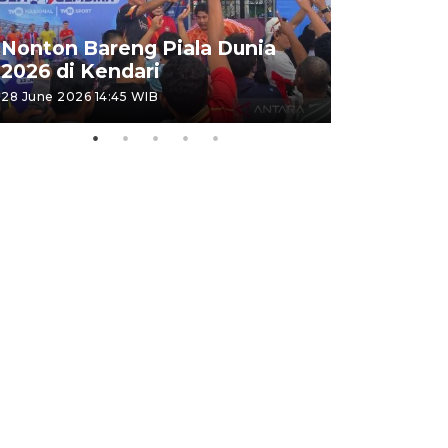
Kemensos
Nonton Bareng Piala Dunia
Sekolah R
2026 di Kendari
pertama
28 June 2026 14:45 WIB
26 June 2026 