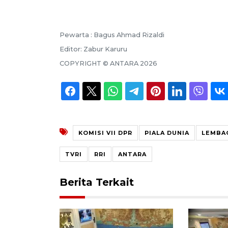
Pewarta :
Bagus Ahmad Rizaldi
Editor:
Zabur Karuru
COPYRIGHT ©
ANTARA
2026
KOMISI VII DPR
PIALA DUNIA
LEMBA
TVRI
RRI
ANTARA
Berita Terkait