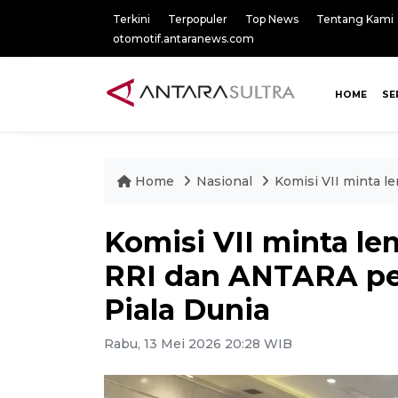
Terkini
Terpopuler
Top News
Tentang Kami
otomotif.antaranews.com
HOME
SE
Home
Nasional
Komisi VII minta l
Komisi VII minta l
RRI dan ANTARA per
Piala Dunia
Rabu, 13 Mei 2026 20:28 WIB