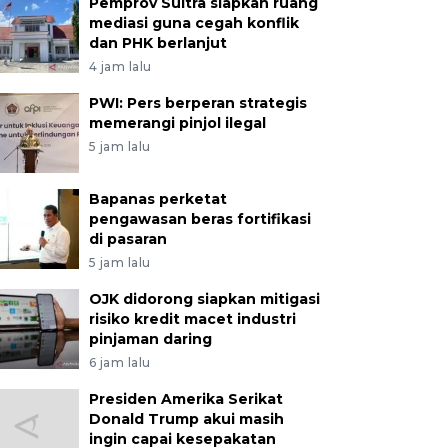
Pemprov Sultra siapkan ruang
mediasi guna cegah konflik
dan PHK berlanjut
4 jam lalu
PWI: Pers berperan strategis
memerangi pinjol ilegal
5 jam lalu
Bapanas perketat
pengawasan beras fortifikasi
di pasaran
5 jam lalu
OJK didorong siapkan mitigasi
risiko kredit macet industri
pinjaman daring
6 jam lalu
Presiden Amerika Serikat
Donald Trump akui masih
ingin capai kesepakatan