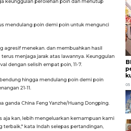
a keunggulan perolehan poin dan menutup
erus mendulang poin demi poin untuk mengunci
ng agresif menekan. dan membuahkan hasil
n terus menjaga jarak atas lawannya. Keunggulan
B
al dengan selisih empat poin, 11-7.
p
k
 dibendung hingga mendulang poin demi poin
05
angan 21-11.
ua ganda China Feng Yanzhe/Huang Dongping.
leks aja kan, lebih mengeluarkan kemampuan kami
g terbaik," kata Indah selepas pertandingan,