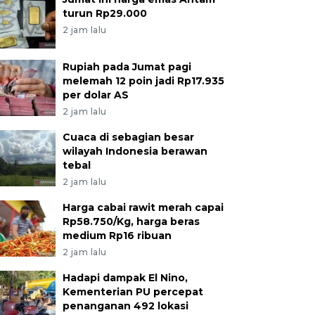
turun Rp29.000
2 jam lalu
Rupiah pada Jumat pagi
melemah 12 poin jadi Rp17.935
per dolar AS
2 jam lalu
Cuaca di sebagian besar
wilayah Indonesia berawan
tebal
2 jam lalu
Harga cabai rawit merah capai
Rp58.750/Kg, harga beras
medium Rp16 ribuan
2 jam lalu
Hadapi dampak El Nino,
Kementerian PU percepat
penanganan 492 lokasi