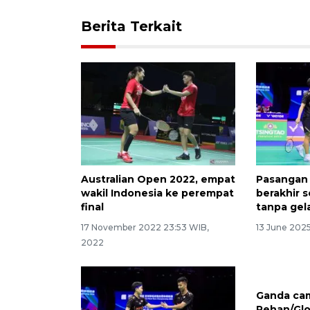
Berita Terkait
Australian Open 2022, empat
Pasangan 
wakil Indonesia ke perempat
berakhir 
final
tanpa gel
17 November 2022 23:53 WIB,
13 June 2025
2022
Ganda ca
Rehan/Glo