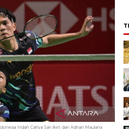
T
donesia Indah Cahya Sari (kiri) dan Adnan Maulana