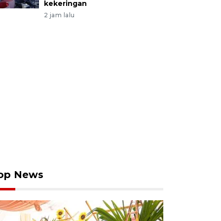
kekeringan
2 jam lalu
op News