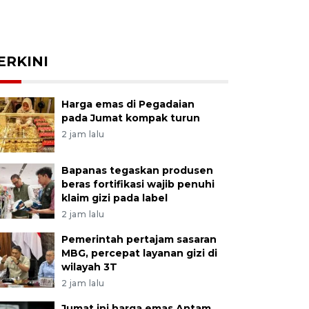
ERKINI
Harga emas di Pegadaian
pada Jumat kompak turun
2 jam lalu
Bapanas tegaskan produsen
beras fortifikasi wajib penuhi
klaim gizi pada label
2 jam lalu
Pemerintah pertajam sasaran
MBG, percepat layanan gizi di
wilayah 3T
2 jam lalu
Jumat ini harga emas Antam