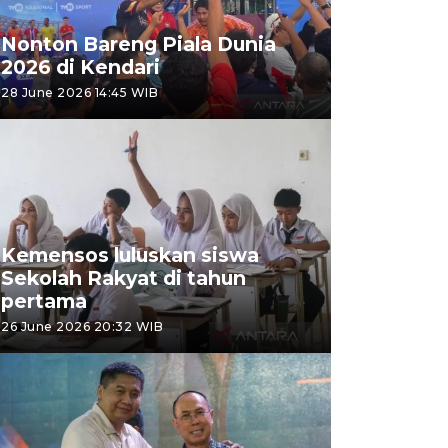
Nonton Bareng Piala Dunia
2026 di Kendari
28 June 2026 14:45 WIB
Kemensos luluskan siswa
Sekolah Rakyat di tahun
pertama
26 June 2026 20:32 WIB