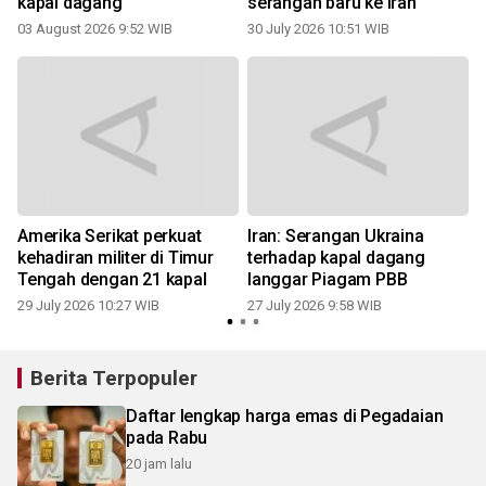
kapal dagang
serangan baru ke Iran
03 August 2026 9:52 WIB
30 July 2026 10:51 WIB
2
u
Amerika Serikat perkuat
Iran: Serangan Ukraina
kehadiran militer di Timur
terhadap kapal dagang
Tengah dengan 21 kapal
langgar Piagam PBB
29 July 2026 10:27 WIB
27 July 2026 9:58 WIB
1
Berita Terpopuler
Daftar lengkap harga emas di Pegadaian
pada Rabu
20 jam lalu