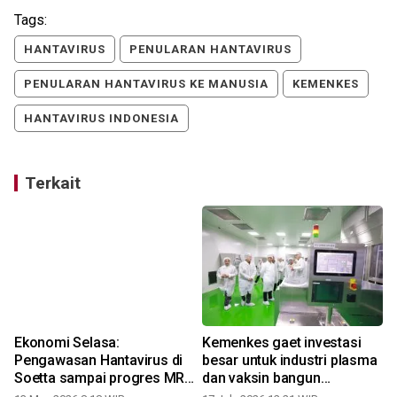
Tags:
HANTAVIRUS
PENULARAN HANTAVIRUS
PENULARAN HANTAVIRUS KE MANUSIA
KEMENKES
HANTAVIRUS INDONESIA
Terkait
Ekonomi Selasa:
Kemenkes gaet investasi
Pengawasan Hantavirus di
besar untuk industri plasma
Soetta sampai progres MRT
dan vaksin bangun
2A
ketahanan kesehatan