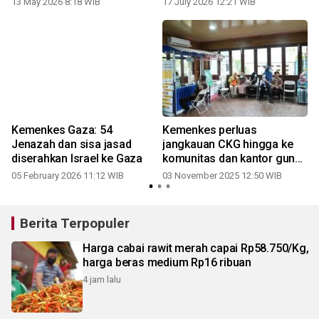
13 May 2026 8:18 WIB
17 July 2026 12:21 WIB
Kemenkes Gaza: 54
Kemenkes perluas
Jenazah dan sisa jasad
jangkauan CKG hingga ke
diserahkan Israel ke Gaza
komunitas dan kantor guna
kejar target 2025
05 February 2026 11:12 WIB
03 November 2025 12:50 WIB
Berita Terpopuler
Harga cabai rawit merah capai Rp58.750/Kg,
harga beras medium Rp16 ribuan
4 jam lalu