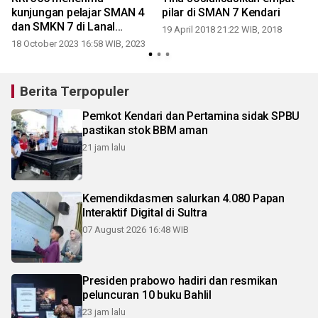
kunjungan pelajar SMAN 4
pilar di SMAN 7 Kendari
dan SMKN 7 di Lanal
19 April 2018 21:22 WIB, 2018
Kendari
18 October 2023 16:58 WIB, 2023
2
Berita Terpopuler
Pemkot Kendari dan Pertamina sidak SPBU
pastikan stok BBM aman
21 jam lalu
Kemendikdasmen salurkan 4.080 Papan
Interaktif Digital di Sultra
07 August 2026 16:48 WIB
Presiden prabowo hadiri dan resmikan
peluncuran 10 buku Bahlil
23 jam lalu