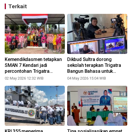
Terkait
Kemendikdasmen tetapkan
Dikbud Sultra dorong
SMAN 7 Kendari jadi
sekolah terapkan Trigatra
percontohan Trigatra
Bangun Bahasa untuk
Bangun Bahasa
perkuat literasi
02 May 2026 12:32 WIB
04 May 2026 15:04 WIB
1
KRI 355 menerima
Tina sosialisasikan empat