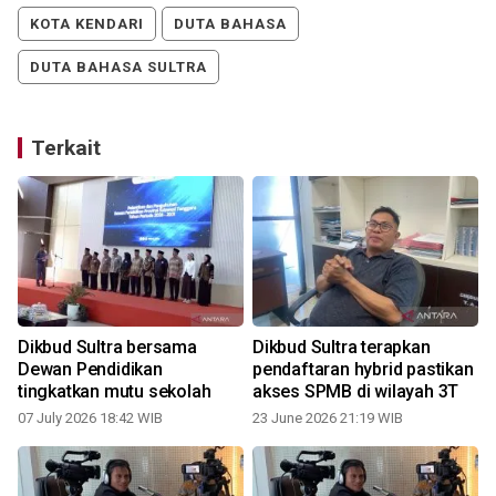
KOTA KENDARI
DUTA BAHASA
DUTA BAHASA SULTRA
Terkait
n
Dikbud Sultra bersama
Dikbud Sultra terapkan
0
Dewan Pendidikan
pendaftaran hybrid pastikan
tingkatkan mutu sekolah
akses SPMB di wilayah 3T
07 July 2026 18:42 WIB
23 June 2026 21:19 WIB