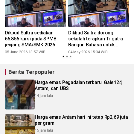
Dikbud Sultra sediakan
Dikbud Sultra dorong
66.856 kursi pada SPMB
sekolah terapkan Trigatra
jenjang SMA/SMK 2026
Bangun Bahasa untuk
perkuat literasi
05 June 2026 13:57 WIB
04 May 2026 15:04 WIB
Berita Terpopuler
Harga emas Pegadaian terbaru: Galeri24,
Antam, dan UBS
14 jam lalu
Harga emas Antam hari ini tetap Rp2,69 juta
per gram
15 jam lalu