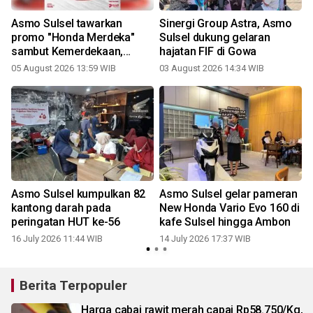
Asmo Sulsel tawarkan
Sinergi Group Astra, Asmo
promo "Honda Merdeka"
Sulsel dukung gelaran
sambut Kemerdekaan,
hajatan FIF di Gowa
hemat hingga Rp8 juta
05 August 2026 13:59 WIB
03 August 2026 14:34 WIB
1
Asmo Sulsel kumpulkan 82
Asmo Sulsel gelar pameran
kantong darah pada
New Honda Vario Evo 160 di
r
peringatan HUT ke-56
kafe Sulsel hingga Ambon
16 July 2026 11:44 WIB
14 July 2026 17:37 WIB
0
Berita Terpopuler
Harga cabai rawit merah capai Rp58.750/Kg,