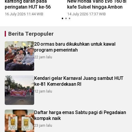
kantong darah pada
New Honda Vario Evo 160 di
r
peringatan HUT ke-56
kafe Sulsel hingga Ambon
16 July 2026 11:44 WIB
14 July 2026 17:37 WIB
0
Berita Terpopuler
20 ormas baru dikukuhkan untuk kawal
program pemerintah
22 jam lalu
Kendari gelar Karnaval Juang sambut HUT
ke-81 Kemerdekaan RI
12 jam lalu
Daftar harga emas Sabtu pagi di Pegadaian
kompak naik
23 jam lalu