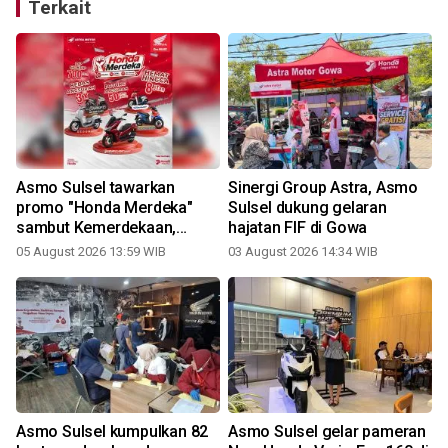
Terkait
Asmo Sulsel tawarkan
Sinergi Group Astra, Asmo
promo "Honda Merdeka"
Sulsel dukung gelaran
sambut Kemerdekaan,
hajatan FIF di Gowa
hemat hingga Rp8 juta
05 August 2026 13:59 WIB
03 August 2026 14:34 WIB
1
Asmo Sulsel kumpulkan 82
Asmo Sulsel gelar pameran