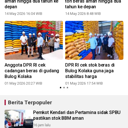
aman hingga dua tahun ke
ton beras aman hingga dua
depan
tahun ke depan
14 May 2026 16:04 WIB
14 May 2026 8:48 WIB
1
Anggota DPR RI cek
DPR RI cek stok beras di
cadangan beras di gudang
Bulog Kolaka guna jaga
Bulog Kolaka
stabilitas harga
01 May 2026 20:27 WIB
01 May 2026 17:54 WIB
Berita Terpopuler
Pemkot Kendari dan Pertamina sidak SPBU
pastikan stok BBM aman
16 jam lalu