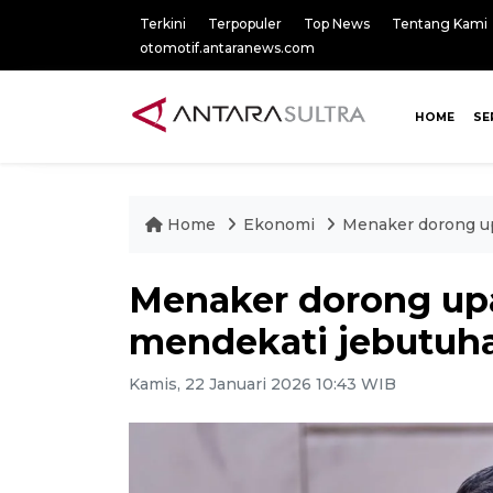
Terkini
Terpopuler
Top News
Tentang Kami
otomotif.antaranews.com
HOME
SE
Home
Ekonomi
Menaker dorong u
Menaker dorong up
mendekati jebutuha
Kamis, 22 Januari 2026 10:43 WIB