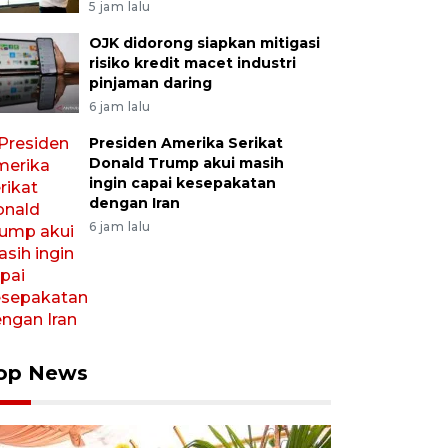
5 jam lalu
OJK didorong siapkan mitigasi
risiko kredit macet industri
pinjaman daring
6 jam lalu
Presiden Amerika Serikat
Donald Trump akui masih
ingin capai kesepakatan
dengan Iran
6 jam lalu
op News