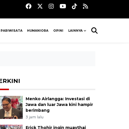
 PARIWISATA
HUMANIORA
OPINI
LAINNYA
ERKINI
Menko Airlangga: Investasi di
Jawa dan luar Jawa kini hampir
berimbang
3 jam lalu
Erick Thohir ingin muaythai