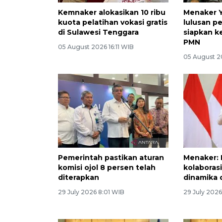
Kemnaker alokasikan 10 ribu
Menaker Ya
kuota pelatihan vokasi gratis
lulusan p
di Sulawesi Tenggara
siapkan k
PMN
05 August 2026 16:11 WIB
05 August 2
Pemerintah pastikan aturan
Menaker:
komisi ojol 8 persen telah
kolaboras
diterapkan
dinamika 
29 July 2026 8:01 WIB
29 July 202