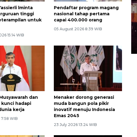
ssierli lminta
Pendaftar program magang
erguruan tinggi
nasional tahap pertama
eterampilan untuk
capai 400.000 orang
05 August 2026 8:39 WIB
026 15:14 WIB
 Musyawarah dan
Menaker dorong generasi
i kunci hadapi
muda bangun pola pikir
dunia kerja
inovatif menuju Indonesia
Emas 2045
6 7:58 WIB
23 July 2026 13:24 WIB