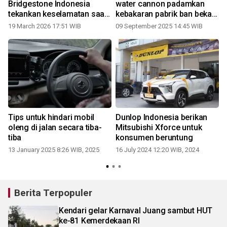
Bridgestone Indonesia
water cannon padamkan
tekankan keselamatan saat
kebakaran pabrik ban bekas
mudik
di Konda Konsel
19 March 2026 17:51 WIB
09 September 2025 14:45 WIB
Tips untuk hindari mobil
Dunlop Indonesia berikan
oleng di jalan secara tiba-
Mitsubishi Xforce untuk
tiba
konsumen beruntung
13 January 2025 8:26 WIB, 2025
16 July 2024 12:20 WIB, 2024
0
Berita Terpopuler
Kendari gelar Karnaval Juang sambut HUT
ke-81 Kemerdekaan RI