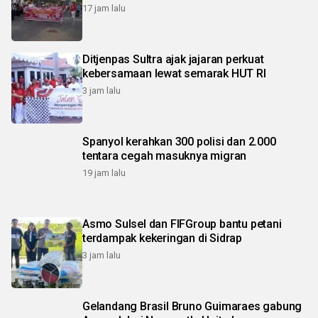
17 jam lalu
Ditjenpas Sultra ajak jajaran perkuat
kebersamaan lewat semarak HUT RI
3 jam lalu
Spanyol kerahkan 300 polisi dan 2.000
tentara cegah masuknya migran
19 jam lalu
Asmo Sulsel dan FIFGroup bantu petani
terdampak kekeringan di Sidrap
3 jam lalu
Gelandang Brasil Bruno Guimaraes gabung