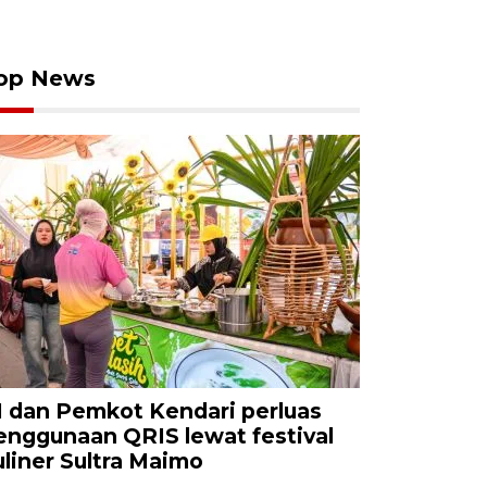
op News
I dan Pemkot Kendari perluas
enggunaan QRIS lewat festival
uliner Sultra Maimo