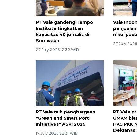
PT Vale gandeng Tempo
Vale Indo
Institute tingkatkan
penjualan 
kapasitas 40 jurnalis di
nikel pad
Sorowako
27 July 202
27 July 2026 12:32 WIB
PT Vale raih penghargaan
PT Vale p
"Green and Smart Port
UMKM bian
Initiatives" ASRI 2026
HKG PKK N
Dekranas
17 July 2026 22:31 WIB