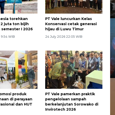
nesia torehkan
PT Vale luncurkan Kelas
2 juta ton bijih
Konservasi cetak generasi
a semester I 2026
hijau di Luwu Timur
6 9:54 WIB
24 July 2026 22:05 WIB
romosi produk
PT Vale pamerkan praktik
aan di perayaan
pengelolaan sampah
asional dan HUT
berkelanjutan Sorowako di
Invirotech 2026