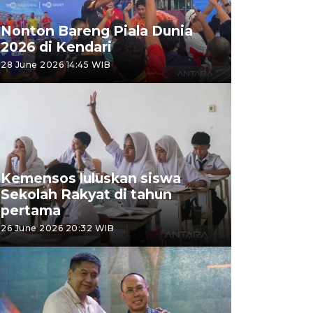
Nonton Bareng Piala Dunia
2026 di Kendari
28 June 2026 14:45 WIB
Kemensos luluskan siswa
Sekolah Rakyat di tahun
pertama
26 June 2026 20:32 WIB