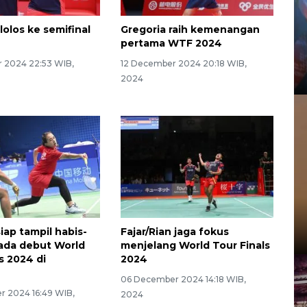
 lolos ke semifinal
Gregoria raih kemenangan
4
pertama WTF 2024
 2024 22:53 WIB,
12 December 2024 20:18 WIB,
2024
iap tampil habis-
Fajar/Rian jaga fokus
ada debut World
menjelang World Tour Finals
s 2024 di
2024
u
06 December 2024 14:18 WIB,
 2024 16:49 WIB,
2024