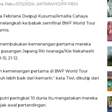
na, Rabu (11/12/2024). (ANTARA/HO/PP PBSI)
ia Febriana Dwipuji Kusuma/Amallia Cahaya
 melangkah ke babak semifinal BWF World Tour
amis.
sil membukukan kemenangan pertama mereka
s pasangan Jepang Rin Iwanaga/Kie Nakahashi
15, 21-12.
aih kemenangan pertama di BWF World Tour
uh lebih baik dari kemarin,” kata Tiwi, dikutip dari
putri peringkat 10 dunia itu mengatakan mereka
ejak awal pertandingan.