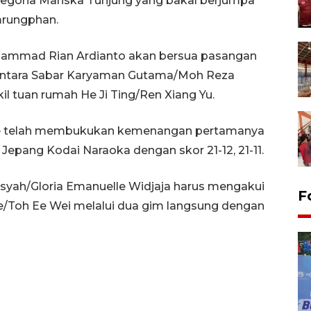
 Gregoria Mariska Tunjung yang bakal berjumpa
mrungphan.
Muhammad Rian Ardianto akan bersua pasangan
mentara Sabar Karyaman Gutama/Moh Reza
kil tuan rumah He Ji Ting/Ren Xiang Yu.
ristie telah membukukan kemenangan pertamanya
epang Kodai Naraoka dengan skor 21-12, 21-11.
yah/Gloria Emanuelle Widjaja harus mengakui
F
e/Toh Ee Wei melalui dua gim langsung dengan