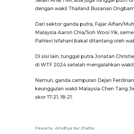
Selain Ana/Tiwi, ada juga tunggal putri
dengan wakil Thailand Busanan Ongba
Dari sektor ganda putra, Fajar Alfian/
Malaysia Aaron Chia/Soh Wooi Yik, se
Pahlevi Isfahani bakal ditantang oleh wa
Di sisi lain, tunggal putra Jonatan Ch
di WTF 2024 setelah mengalahkan wakil J
Namun, ganda campuran Dejan Ferdinans
keunggulan wakil Malaysia Chen Tang Ji
skor 17-21, 18-21.
Pewarta :
Arnidhya Nur Zhafira