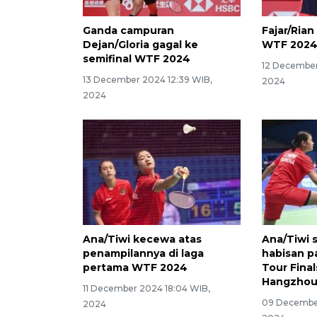
Ganda campuran
Fajar/Rian
Dejan/Gloria gagal ke
WTF 202
semifinal WTF 2024
12 December
13 December 2024 12:39 WIB,
2024
2024
Ana/Tiwi kecewa atas
Ana/Tiwi s
penampilannya di laga
habisan p
pertama WTF 2024
Tour Final
Hangzho
11 December 2024 18:04 WIB,
09 December
2024