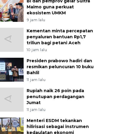
BI dan pemprov gelar Sultra
Maimo guna perkuat
ekosistem UMKM
9 jam lalu
Kementan minta percepatan
penyaluran bantuan Rp1,7
triliun bagi petani Aceh
10 jam lalu
Presiden prabowo hadiri dan
resmikan peluncuran 10 buku
Bahlil
11 jam lalu
Rupiah naik 26 poin pada
penutupan perdagangan
Jumat
11 jam lalu
Menteri ESDM tekankan
hilirisasi sebagai instrumen
kedaulatan ekonomi