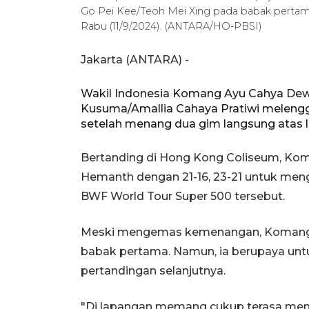
Go Pei Kee/Teoh Mei Xing pada babak perta
Rabu (11/9/2024). (ANTARA/HO-PBSI)
Jakarta (ANTARA) -
Wakil Indonesia Komang Ayu Cahya Dewi
Kusuma/Amallia Cahaya Pratiwi meleng
setelah menang dua gim langsung atas
Bertanding di Hong Kong Coliseum, Kom
Hemanth dengan 21-16, 23-21 untuk me
BWF World Tour Super 500 tersebut.
Meski mengemas kemenangan, Komang
babak pertama. Namun, ia berupaya un
pertandingan selanjutnya.
"Di lapangan memang cukup terasa mena