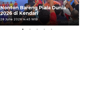
Kemensos
Nonton Bareng Piala Dunia
Sekolah R
2026 di Kendari
pertama
28 June 2026 14:45 WIB
26 June 2026 