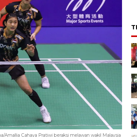
T
/Amallia Cahaya Pratiwi beraksi melawan wakil Malaysia