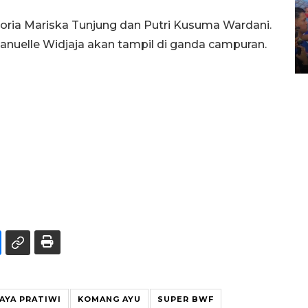
Kecelakaan kereta api di
goria Mariska Tunjung dan Putri Kusuma Wardani.
Bekasi Timur
anuelle Widjaja akan tampil di ganda campuran.
28 April 2026 6:17 WIB
AYA PRATIWI
KOMANG AYU
SUPER BWF