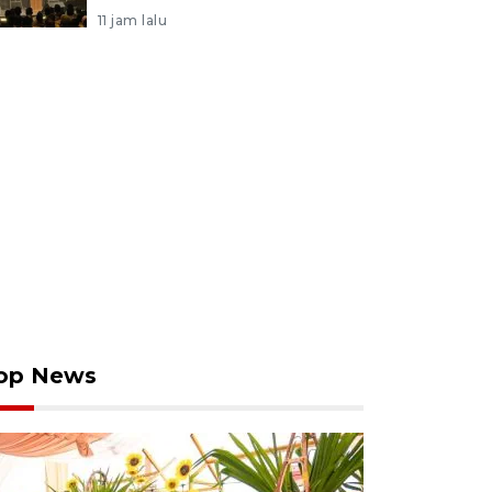
11 jam lalu
op News