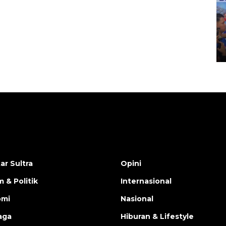
Kecelakaan kereta api di
Bekasi Timur
28 April 2026 6:17 WIB
ar Sultra
Opini
 & Politik
Internasional
omi
Nasional
aga
Hiburan & Lifestyle