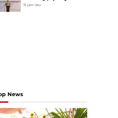
15 jam lalu
op News