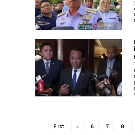
First
«
6
7
8