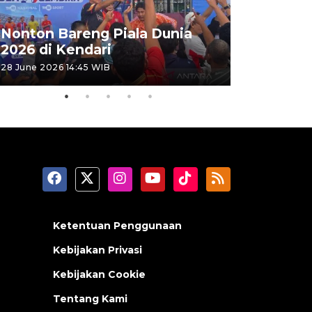
Kemensos
Nonton Bareng Piala Dunia
Sekolah R
2026 di Kendari
pertama
28 June 2026 14:45 WIB
26 June 2026 
Ketentuan Penggunaan
Kebijakan Privasi
Kebijakan Cookie
Tentang Kami