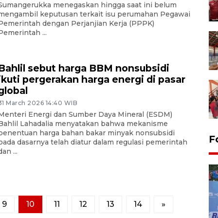
Sumangerukka menegaskan hingga saat ini belum
mengambil keputusan terkait isu perumahan Pegawai
Pemerintah dengan Perjanjian Kerja (PPPK)
Pemerintah ...
Bahlil sebut harga BBM nonsubsidi
ikuti pergerakan harga energi di pasar
global
31 March 2026 14:40 WIB
Menteri Energi dan Sumber Daya Mineral (ESDM)
Bahlil Lahadalia menyatakan bahwa mekanisme
penentuan harga bahan bakar minyak nonsubsidi
F
pada dasarnya telah diatur dalam regulasi pemerintah
dan ...
9
10
11
12
13
14
»