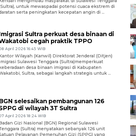
Kendari mengimbau masyarakat di Sulawesi Tenggara
(Sultra), untuk mewaspadai potensi cuaca ekstrem di
daratan serta peningkatan kecepatan angin di ...
Imigrasi Sultra perkuat desa binaan di
Wakatobi cegah praktik TPPO
08 April 2026 16:45 WIB
Kantor Wilayah (Kanwil) Direktorat Jenderal (Ditjen)
Imigrasi Sulawesi Tenggara (Sultra)memperkuat
keberadaan desa binaan imigrasi di Kabupaten
Wakatobi, Sultra, sebagai langkah strategis untuk ...
BGN selesaikan pembangunan 126
SPPG di wilayah 3T Sultra
07 April 2026 18:24 WIB
Badan Gizi Nasional (BGN) Regional Sulawesi
Tenggara (Sultra) menyatakan sebanyak 126 unit
Satuan Pelayanan Pemenuhan Gizi (SPPG) yang