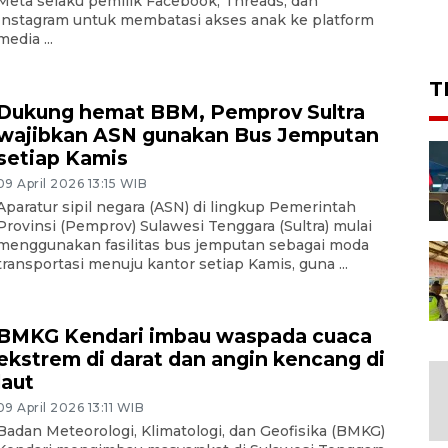
Meta selaku pemilik Facebook, Threads, dan
Instagram untuk membatasi akses anak ke platform
media ...
T
Dukung hemat BBM, Pemprov Sultra
wajibkan ASN gunakan Bus Jemputan
setiap Kamis
09 April 2026 13:15 WIB
Aparatur sipil negara (ASN) di lingkup Pemerintah
Provinsi (Pemprov) Sulawesi Tenggara (Sultra) mulai
menggunakan fasilitas bus jemputan sebagai moda
transportasi menuju kantor setiap Kamis, guna ...
BMKG Kendari imbau waspada cuaca
ekstrem di darat dan angin kencang di
laut
09 April 2026 13:11 WIB
Badan Meteorologi, Klimatologi, dan Geofisika (BMKG)