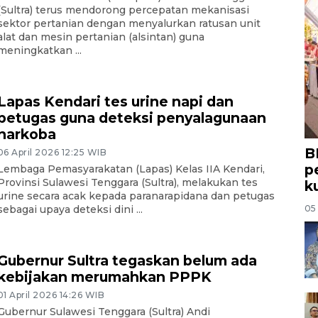
(Sultra) terus mendorong percepatan mekanisasi
sektor pertanian dengan menyalurkan ratusan unit
alat dan mesin pertanian (alsintan) guna
meningkatkan ...
Lapas Kendari tes urine napi dan
petugas guna deteksi penyalagunaan
narkoba
B
06 April 2026 12:25 WIB
p
Lembaga Pemasyarakatan (Lapas) Kelas IIA Kendari,
Provinsi Sulawesi Tenggara (Sultra), melakukan tes
k
urine secara acak kepada paranarapidana dan petugas
05
sebagai upaya deteksi dini ...
Gubernur Sultra tegaskan belum ada
kebijakan merumahkan PPPK
01 April 2026 14:26 WIB
Gubernur Sulawesi Tenggara (Sultra) Andi