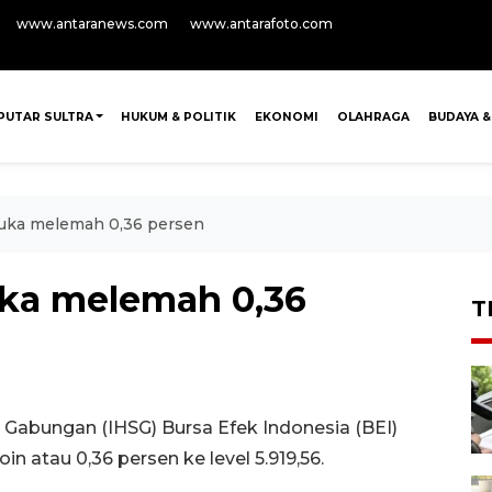
www.antaranews.com
www.antarafoto.com
PUTAR SULTRA
HUKUM & POLITIK
EKONOMI
OLAHRAGA
BUDAYA &
buka melemah 0,36 persen
uka melemah 0,36
T
Gabungan (IHSG) Bursa Efek Indonesia (BEI)
n atau 0,36 persen ke level 5.919,56.