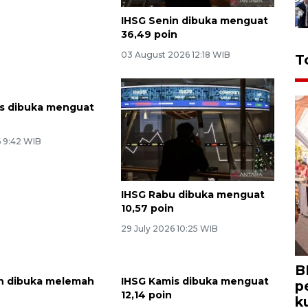
IHSG Senin dibuka menguat
36,49 poin
03 August 2026 12:18 WIB
T
s dibuka menguat
n
6 9:42 WIB
IHSG Rabu dibuka menguat
10,57 poin
29 July 2026 10:25 WIB
B
n dibuka melemah
IHSG Kamis dibuka menguat
p
12,14 poin
k