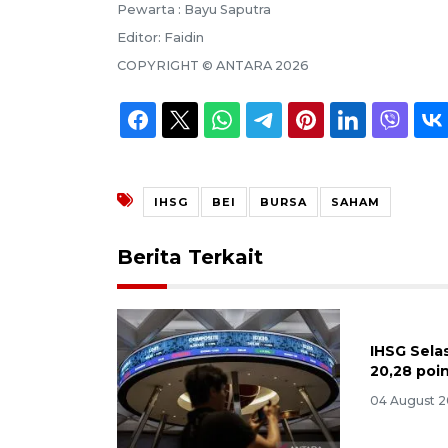
Pewarta :
Bayu Saputra
Editor:
Faidin
COPYRIGHT ©
ANTARA
2026
IHSG
BEI
BURSA
SAHAM
Berita Terkait
IHSG Sela
20,28 poi
04 August 2