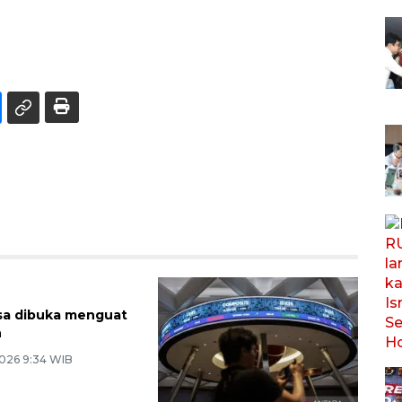
sa dibuka menguat
n
026 9:34 WIB