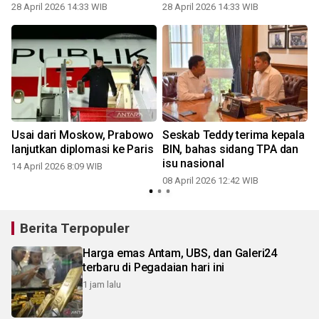
28 April 2026 14:33 WIB
28 April 2026 14:33 WIB
0
Usai dari Moskow, Prabowo
Seskab Teddy terima kepala
lanjutkan diplomasi ke Paris
BIN, bahas sidang TPA dan
isu nasional
14 April 2026 8:09 WIB
08 April 2026 12:42 WIB
Berita Terpopuler
Harga emas Antam, UBS, dan Galeri24
terbaru di Pegadaian hari ini
1 jam lalu