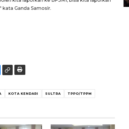
boleh kita laporkan ke BP3MI, bisa kita laporkan
," kata Ganda Samosir.
A
KOTA KENDARI
SULTRA
TPPO/TPPM