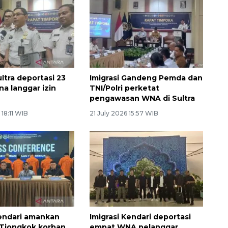
ultra deportasi 23
Imigrasi Gandeng Pemda dan
a langgar izin
TNI/Polri perketat
pengawasan WNA di Sultra
 18:11 WIB
21 July 2026 15:57 WIB
Kendari amankan
Imigrasi Kendari deportasi
Tiongkok korban
empat WNA pelanggar