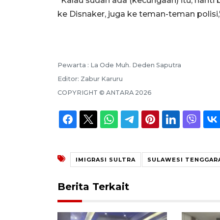
"Kalau sudah ada (kecurigaan) itu, nanti 
ke Disnaker, juga ke teman-teman polisi
Pewarta :
La Ode Muh. Deden Saputra
Editor:
Zabur Karuru
COPYRIGHT ©
ANTARA
2026
IMIGRASI SULTRA
SULAWESI TENGGAR
Berita Terkait