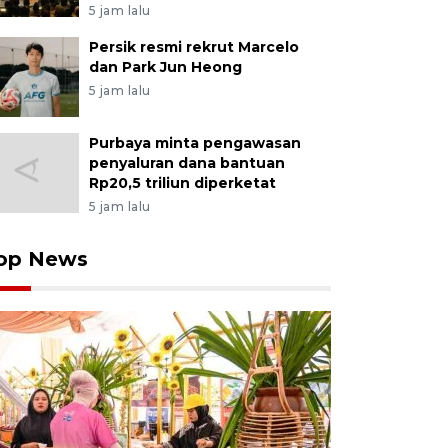
5 jam lalu
Persik resmi rekrut Marcelo
dan Park Jun Heong
5 jam lalu
Purbaya minta pengawasan
penyaluran dana bantuan
Rp20,5 triliun diperketat
5 jam lalu
op News