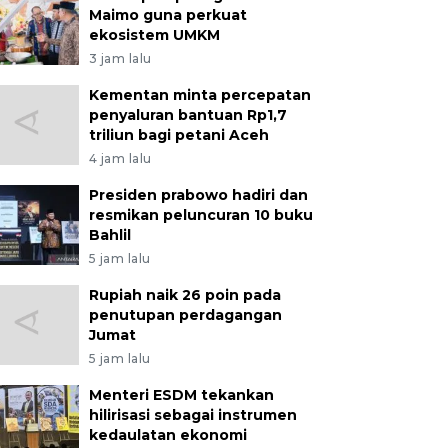
Maimo guna perkuat
ekosistem UMKM
3 jam lalu
Kementan minta percepatan
penyaluran bantuan Rp1,7
triliun bagi petani Aceh
4 jam lalu
Presiden prabowo hadiri dan
resmikan peluncuran 10 buku
Bahlil
5 jam lalu
Rupiah naik 26 poin pada
penutupan perdagangan
Jumat
5 jam lalu
Menteri ESDM tekankan
hilirisasi sebagai instrumen
kedaulatan ekonomi