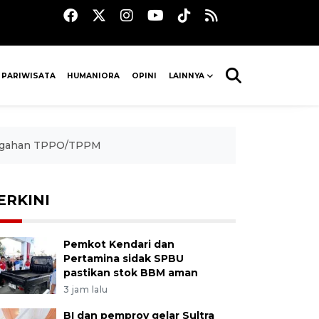
 PARIWISATA
HUMANIORA
OPINI
LAINNYA
ncegahan TPPO/TPPM
ERKINI
Pemkot Kendari dan
Pertamina sidak SPBU
pastikan stok BBM aman
3 jam lalu
BI dan pemprov gelar Sultra