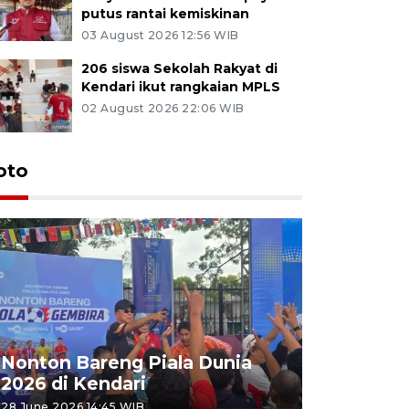
putus rantai kemiskinan
03 August 2026 12:56 WIB
206 siswa Sekolah Rakyat di
Kendari ikut rangkaian MPLS
02 August 2026 22:06 WIB
oto
Kemensos
Nonton Bareng Piala Dunia
Sekolah R
2026 di Kendari
pertama
28 June 2026 14:45 WIB
26 June 2026 