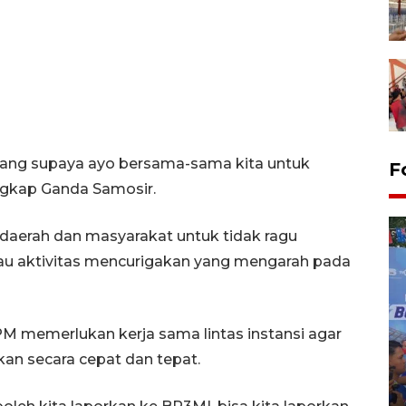
ndang supaya ayo bersama-sama kita untuk
F
ngkap Ganda Samosir.
daerah dan masyarakat untuk tidak ragu
au aktivitas mencurigakan yang mengarah pada
 memerlukan kerja sama lintas instansi agar
Kecelakaan kereta api di
an secara cepat dan tepat.
Bekasi Timur
28 April 2026 6:17 WIB