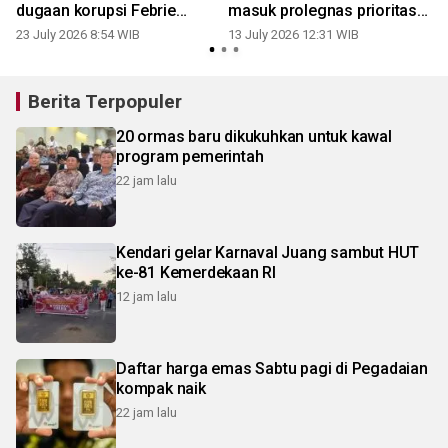
dugaan korupsi Febrie
masuk prolegnas prioritas
Adriansyah
2026
23 July 2026 8:54 WIB
13 July 2026 12:31 WIB
Berita Terpopuler
20 ormas baru dikukuhkan untuk kawal
program pemerintah
22 jam lalu
Kendari gelar Karnaval Juang sambut HUT
ke-81 Kemerdekaan RI
12 jam lalu
Daftar harga emas Sabtu pagi di Pegadaian
kompak naik
22 jam lalu