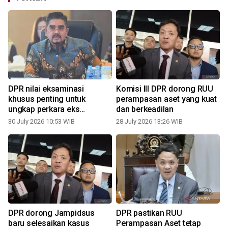
DPR nilai eksaminasi
Komisi III DPR dorong RUU
g
khusus penting untuk
perampasan aset yang kuat
ungkap perkara eks
dan berkeadilan
Jampidsus
30 July 2026 10:53 WIB
28 July 2026 13:26 WIB
0
DPR dorong Jampidsus
DPR pastikan RUU
baru selesaikan kasus
Perampasan Aset tetap