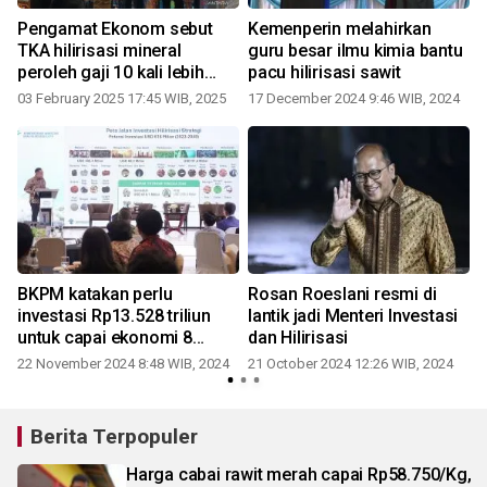
Pengamat Ekonom sebut
Kemenperin melahirkan
i
TKA hilirisasi mineral
guru besar ilmu kimia bantu
peroleh gaji 10 kali lebih
pacu hilirisasi sawit
tinggi
03 February 2025 17:45 WIB, 2025
17 December 2024 9:46 WIB, 2024
BKPM katakan perlu
Rosan Roeslani resmi di
i
investasi Rp13.528 triliun
lantik jadi Menteri Investasi
u
untuk capai ekonomi 8
dan Hilirisasi
persen
22 November 2024 8:48 WIB, 2024
21 October 2024 12:26 WIB, 2024
Berita Terpopuler
Harga cabai rawit merah capai Rp58.750/Kg,