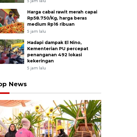
5 jam lalu
Harga cabai rawit merah capai
Rp58.750/Kg, harga beras
medium Rp16 ribuan
5 jam lalu
Hadapi dampak El Nino,
Kementerian PU percepat
penanganan 492 lokasi
kekeringan
5 jam lalu
op News