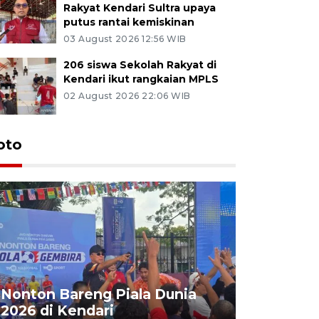
Rakyat Kendari Sultra upaya
putus rantai kemiskinan
03 August 2026 12:56 WIB
206 siswa Sekolah Rakyat di
Kendari ikut rangkaian MPLS
02 August 2026 22:06 WIB
oto
Kemensos
Nonton Bareng Piala Dunia
Sekolah R
2026 di Kendari
pertama