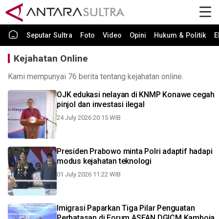
Seputar Sultra
Foto
Video
Opini
Hukum & Politik
E
Kejahatan Online
Kami mempunyai 76 berita tentang kejahatan online.
OJK edukasi nelayan di KNMP Konawe cegah
pinjol dan investasi ilegal
24 July 2026 20:15 WIB
Presiden Prabowo minta Polri adaptif hadapi
modus kejahatan teknologi
01 July 2026 11:22 WIB
Imigrasi Paparkan Tiga Pilar Penguatan
Perbatasan di Forum ASEAN DGICM Kamboja