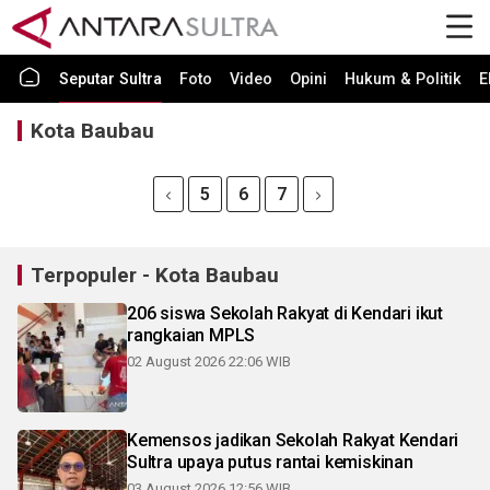
Seputar Sultra
Foto
Video
Opini
Hukum & Politik
E
Kota Baubau
5
6
7
Terpopuler - Kota Baubau
206 siswa Sekolah Rakyat di Kendari ikut
rangkaian MPLS
02 August 2026 22:06 WIB
Kemensos jadikan Sekolah Rakyat Kendari
Sultra upaya putus rantai kemiskinan
03 August 2026 12:56 WIB