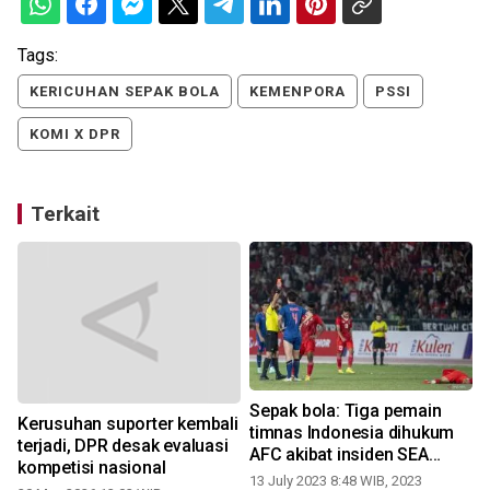
Tags:
KERICUHAN SEPAK BOLA
KEMENPORA
PSSI
KOMI X DPR
Terkait
Sepak bola: Tiga pemain
Kerusuhan suporter kembali
timnas Indonesia dihukum
terjadi, DPR desak evaluasi
AFC akibat insiden SEA
kompetisi nasional
Games
13 July 2023 8:48 WIB, 2023
1