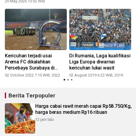
20 May 2026 13:02 WIB
Kericuhan terjadi usai
Di Rumania, Laga kualifikasi
Arema FC dikalahkan
Liga Europa diwarnai
Persebaya Surabaya di
kericuhan lukai wasit
Stadion Kanjuruhan
02 October 2022 7:10 WIB, 2022
02 August 2019 6:22 WIB, 2019
Berita Terpopuler
Harga cabai rawit merah capai Rp58.750/Kg,
harga beras medium Rp16 ribuan
12 jam lalu