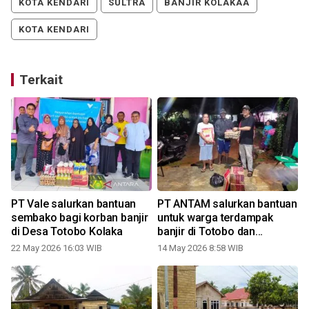
KOTA KENDARI
SULTRA
BANJIR KOLAKAA
KOTA KENDARI
Terkait
PT Vale salurkan bantuan
PT ANTAM salurkan bantuan
i
sembako bagi korban banjir
untuk warga terdampak
di Desa Totobo Kolaka
banjir di Totobo dan
Pelambua
22 May 2026 16:03 WIB
14 May 2026 8:58 WIB