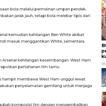
saan bola melalui permainan umpan pendek.
akan jarak jauh, tetapi bola melebar tipis dari
nal kemudian kehilangan Ben White akibat
endi masuk menggantikan White, sementara
B
p
k
h Arsenal kehilangan keseimbangan. West Ham
05
erepotkan pertahanan tim tamu.
nos hampir membawa West Ham unggul lewat
elakukan penyelamatan gemilang untuk menjaga
ngubah komposisi tim dengan mengembalikan