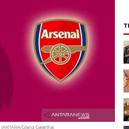
T
l. (ANTARA/Gilang Galiartha)