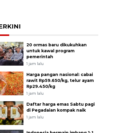
ERKINI
20 ormas baru dikukuhkan
untuk kawal program
pemerintah
1 jam lalu
Harga pangan nasional: cabai
rawit Rp59.650/kg, telur ayam
Rp29.450/kg
1 jam lalu
Daftar harga emas Sabtu pagi
di Pegadaian kompak naik
1 jam lalu
Indonesia bermain imbang 1-1