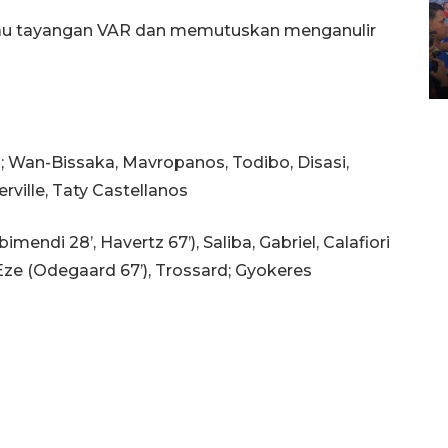
Kecelakaan kereta api di
au tayangan VAR dan memutuskan menganulir
Bekasi Timur
28 April 2026 6:17 WIB
Wan-Bissaka, Mavropanos, Todibo, Disasi,
ville, Taty Castellanos
mendi 28’, Havertz 67’), Saliba, Gabriel, Calafiori
 Eze (Odegaard 67’), Trossard; Gyokeres