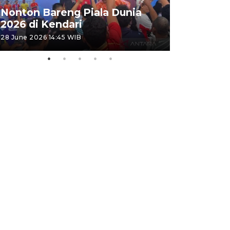
Kemensos
Nonton Bareng Piala Dunia
Sekolah R
2026 di Kendari
pertama
28 June 2026 14:45 WIB
26 June 2026 