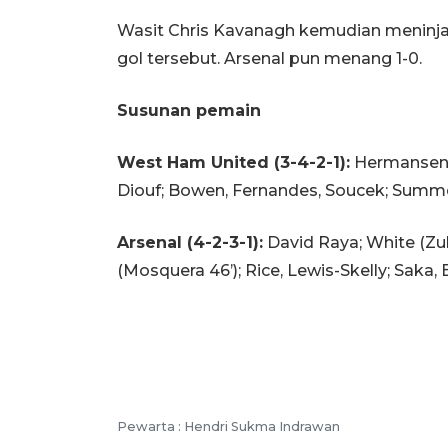
Wasit Chris Kavanagh kemudian meninj
gol tersebut. Arsenal pun menang 1-0.
Susunan pemain
West Ham United (3-4-2-1):
Hermansen; 
Diouf; Bowen, Fernandes, Soucek; Summer
Arsenal (4-2-3-1):
David Raya; White (Zubi
(Mosquera 46’); Rice, Lewis-Skelly; Saka,
Pewarta :
Hendri Sukma Indrawan