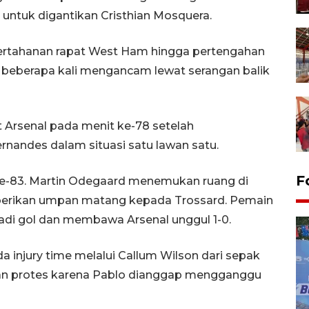
uar untuk digantikan Cristhian Mosquera.
ertahanan rapat West Ham hingga pertengahan
 beberapa kali mengancam lewat serangan balik
 Arsenal pada menit ke-78 setelah
andes dalam situasi satu lawan satu.
F
ke-83. Martin Odegaard menemukan ruang di
erikan umpan matang kepada Trossard. Pemain
adi gol dan membawa Arsenal unggul 1-0.
njury time melalui Callum Wilson dari sepak
an protes karena Pablo dianggap mengganggu