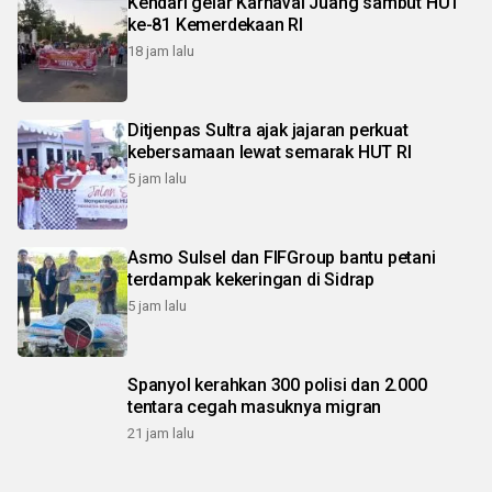
Kendari gelar Karnaval Juang sambut HUT
ke-81 Kemerdekaan RI
18 jam lalu
Ditjenpas Sultra ajak jajaran perkuat
kebersamaan lewat semarak HUT RI
5 jam lalu
Asmo Sulsel dan FIFGroup bantu petani
terdampak kekeringan di Sidrap
5 jam lalu
Spanyol kerahkan 300 polisi dan 2.000
tentara cegah masuknya migran
21 jam lalu