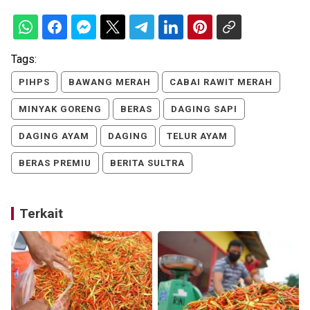
Tags:
PIHPS
BAWANG MERAH
CABAI RAWIT MERAH
MINYAK GORENG
BERAS
DAGING SAPI
DAGING AYAM
DAGING
TELUR AYAM
BERAS PREMIU
BERITA SULTRA
Terkait