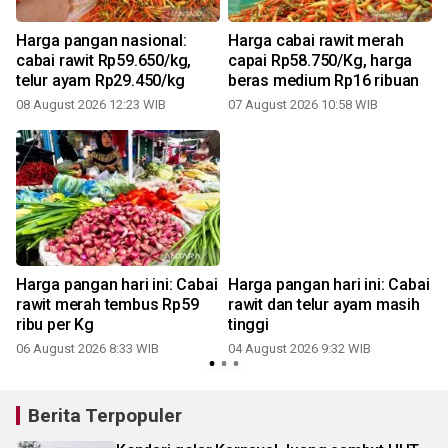
i
Harga pangan nasional:
Harga cabai rawit merah
cabai rawit Rp59.650/kg,
capai Rp58.750/Kg, harga
telur ayam Rp29.450/kg
beras medium Rp16 ribuan
08 August 2026 12:23 WIB
07 August 2026 10:58 WIB
2
Harga pangan hari ini: Cabai
Harga pangan hari ini: Cabai
rawit merah tembus Rp59
rawit dan telur ayam masih
ribu per Kg
tinggi
06 August 2026 8:33 WIB
04 August 2026 9:32 WIB
2
Berita Terpopuler