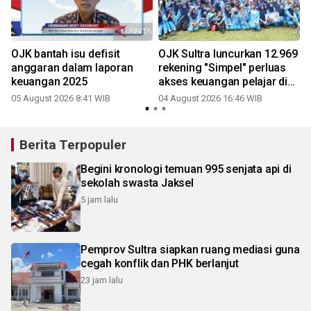
OJK bantah isu defisit
OJK Sultra luncurkan 12.969
a
anggaran dalam laporan
rekening "Simpel" perluas
keuangan 2025
akses keuangan pelajar di
Konawe
05 August 2026 8:41 WIB
04 August 2026 16:46 WIB
2
Berita Terpopuler
Begini kronologi temuan 995 senjata api di
sekolah swasta Jaksel
5 jam lalu
Pemprov Sultra siapkan ruang mediasi guna
cegah konflik dan PHK berlanjut
23 jam lalu