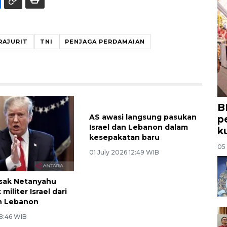
RAJURIT
TNI
PENJAGA PERDAMAIAN
B
AS awasi langsung pasukan
p
Israel dan Lebanon dalam
k
kesepakatan baru
05
01 July 2026 12:49 WIB
sak Netanyahu
 militer Israel dari
n Lebanon
 8:46 WIB