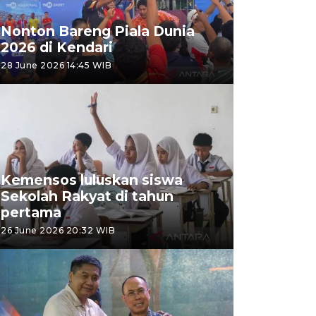
Nonton Bareng Piala Dunia
2026 di Kendari
28 June 2026 14:45 WIB
Kemensos luluskan siswa
Sekolah Rakyat di tahun
pertama
26 June 2026 20:32 WIB