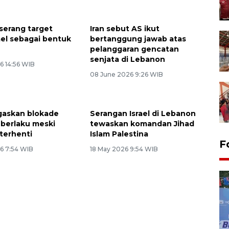
 serang target
Iran sebut AS ikut
rael sebagai bentuk
bertanggung jawab atas
pelanggaran gencatan
senjata di Lebanon
6 14:56 WIB
08 June 2026 9:26 WIB
gaskan blokade
Serangan Israel di Lebanon
 berlaku meski
tewaskan komandan Jihad
 terhenti
Islam Palestina
F
6 7:54 WIB
18 May 2026 9:54 WIB