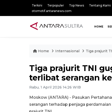
Terkini
Terpopuler
Top News
Tentang Kami
otomotif.antaranews.com
HOME
SE
Home
Internasional
Tiga prajurit 
Tiga prajurit TNI gu
terlibat serangan k
Rabu, 1 April 2026 14:26 WIB
Moskow (ANTARA) - Pasukan Pertahanan 
serangan terhadap penjaga perdamaian
prajurit TNI.