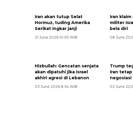
Iran akan tutup Selat
Iran klaim
Hormuz, tuding Amerika
militer Is
Serikat ingkar janji
bela diri
21 June 2026 10:05 WIB
08 June 202
Hizbullah: Gencatan senjata
Trump te
akan dipatuhi jika Israel
Iran tetap
akhiri agresi di Lebanon
negosiasi
03 June 2026 8:34 WIB
02 June 202