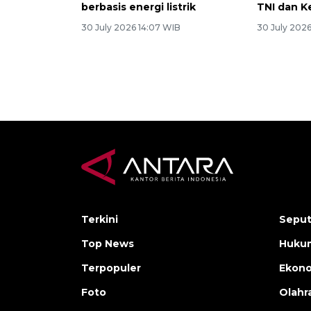
berbasis energi listrik
TNI dan 
30 July 2026 14:07 WIB
30 July 202
Terkini
Seput
Top News
Hukum
Terpopuler
Ekon
Foto
Olahr