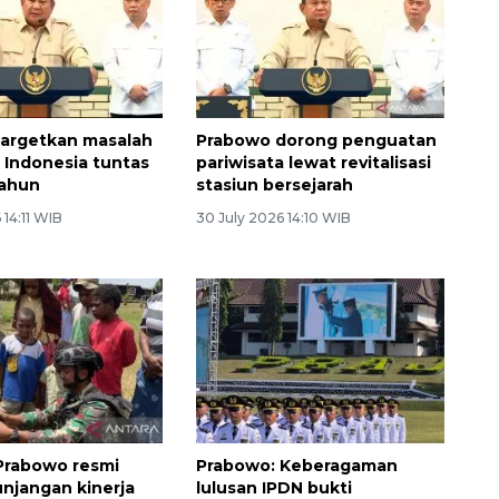
argetkan masalah
Prabowo dorong penguatan
 Indonesia tuntas
pariwisata lewat revitalisasi
tahun
stasiun bersejarah
 14:11 WIB
30 July 2026 14:10 WIB
Prabowo resmi
Prabowo: Keberagaman
unjangan kinerja
lulusan IPDN bukti