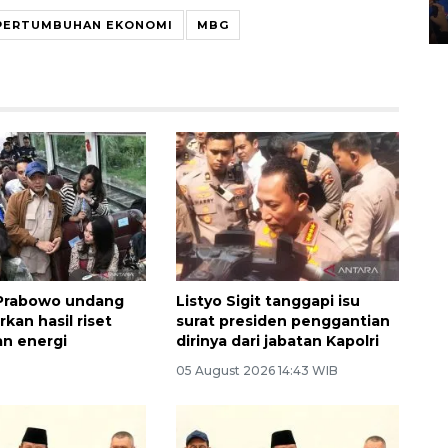
28 April 2026 6:17 WIB
PERTUMBUHAN EKONOMI
MBG
 Prabowo undang
Listyo Sigit tanggapi isu
kan hasil riset
surat presiden penggantian
n energi
dirinya dari jabatan Kapolri
05 August 2026 14:43 WIB