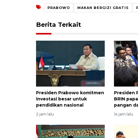
PRABOWO
MAKAN BERGIZI GRATIS
Berita Terkait
Presiden Prabowo komitmen
Presiden
investasi besar untuk
BRIN papar
pendidikan nasional
pangan da
2 jam lalu
14 jam lalu