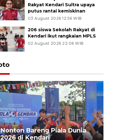
Rakyat Kendari Sultra upaya
putus rantai kemiskinan
03 August 2026 12:56 WIB
206 siswa Sekolah Rakyat di
Kendari ikut rangkaian MPLS
02 August 2026 22:06 WIB
oto
Kemensos
Nonton Bareng Piala Dunia
Sekolah R
2026 di Kendari
pertama