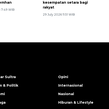
Kemhan
kesempatan setara bagi
rakyat
6 7:49 WIB
29 July 2026 11:51 WIB
ar Sultra
Opini
 & Politik
Internasional
omi
Nasional
aga
Hiburan & Lifestyle