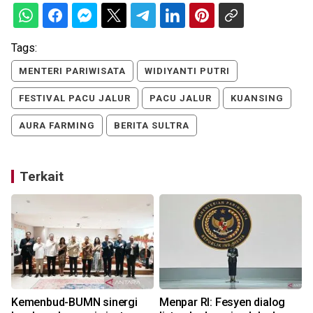
Tags:
MENTERI PARIWISATA
WIDIYANTI PUTRI
FESTIVAL PACU JALUR
PACU JALUR
KUANSING
AURA FARMING
BERITA SULTRA
Terkait
Kemenbud-BUMN sinergi
Menpar RI: Fesyen dialog