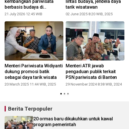
kembangkan pariwisata
lintas budaya, jendela daya
berbasis budaya di
tarik wisatawan
Indonesia
21 July 2026 12:45 WIB
02 June 2025 8:20 WIB, 2025
Menteri Pariwisata Widiyanti
Menteri ATR jawab
dukung promosi batik
pengaduan publik terkait
sebagai daya tarik wisata
PSN pariwisata di Banten
20 March 2025 11:44 WIB, 2025
29 November 2024 8:38 WIB, 2024
Berita Terpopuler
20 ormas baru dikukuhkan untuk kawal
program pemerintah