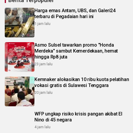
Berita Terpopuler
Harga emas Antam, UBS, dan Galeri24
terbaru di Pegadaian hari ini
1 jam lalu
Asmo Sulsel tawarkan promo "Honda
Merdeka" sambut Kemerdekaan, hemat
hingga Rp8 juta
23 jam lalu
Kemnaker alokasikan 10 ribu kuota pelatihan
vokasi gratis di Sulawesi Tenggara
20 jam lalu
WFP ungkap risiko krisis pangan akibat El
Nino di 45 negara
4 jam lalu