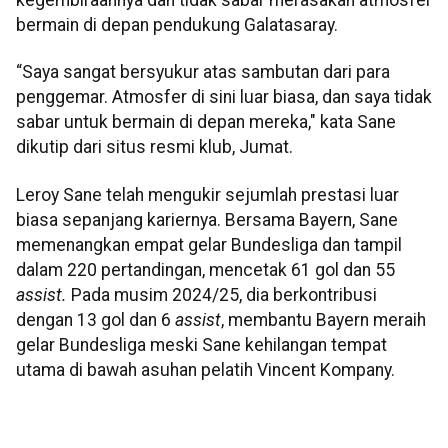
bermain di depan pendukung Galatasaray.
“Saya sangat bersyukur atas sambutan dari para
penggemar. Atmosfer di sini luar biasa, dan saya tidak
sabar untuk bermain di depan mereka," kata Sane
dikutip dari situs resmi klub, Jumat.
Leroy Sane telah mengukir sejumlah prestasi luar
biasa sepanjang kariernya. Bersama Bayern, Sane
memenangkan empat gelar Bundesliga dan tampil
dalam 220 pertandingan, mencetak 61 gol dan 55
assist.
Pada musim 2024/25, dia berkontribusi
dengan 13 gol dan 6
assist
, membantu Bayern meraih
gelar Bundesliga meski Sane kehilangan tempat
utama di bawah asuhan pelatih Vincent Kompany.