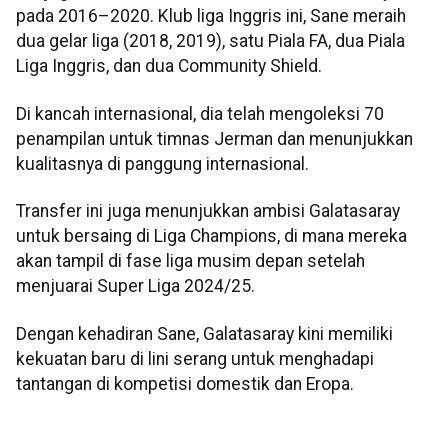
pada 2016–2020. Klub liga Inggris ini, Sane meraih
dua gelar liga (2018, 2019), satu Piala FA, dua Piala
Liga Inggris, dan dua Community Shield.
Di kancah internasional, dia telah mengoleksi 70
penampilan untuk timnas Jerman dan menunjukkan
kualitasnya di panggung internasional.
Transfer ini juga menunjukkan ambisi Galatasaray
untuk bersaing di Liga Champions, di mana mereka
akan tampil di fase liga musim depan setelah
menjuarai Super Liga 2024/25.
Dengan kehadiran Sane, Galatasaray kini memiliki
kekuatan baru di lini serang untuk menghadapi
tantangan di kompetisi domestik dan Eropa.