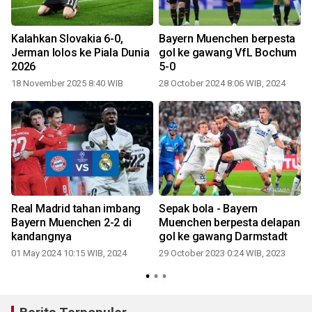
Kalahkan Slovakia 6-0,
Bayern Muenchen berpesta
Jerman lolos ke Piala Dunia
gol ke gawang VfL Bochum
2026
5-0
18 November 2025 8:40 WIB
28 October 2024 8:06 WIB, 2024
Real Madrid tahan imbang
Sepak bola - Bayern
Bayern Muenchen 2-2 di
Muenchen berpesta delapan
kandangnya
gol ke gawang Darmstadt
01 May 2024 10:15 WIB, 2024
29 October 2023 0:24 WIB, 2023