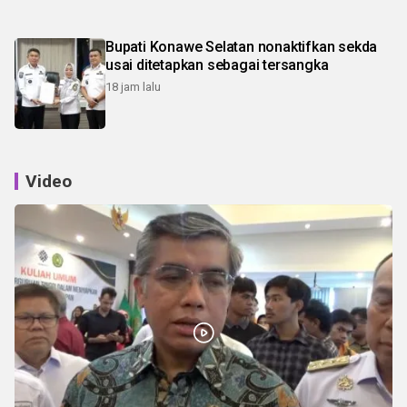
Bupati Konawe Selatan nonaktifkan sekda
usai ditetapkan sebagai tersangka
18 jam lalu
Video