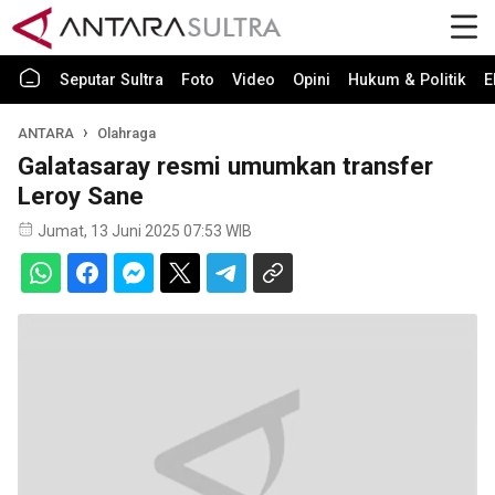
Seputar Sultra
Foto
Video
Opini
Hukum & Politik
E
ANTARA
Olahraga
Galatasaray resmi umumkan transfer
Leroy Sane
Jumat, 13 Juni 2025 07:53 WIB