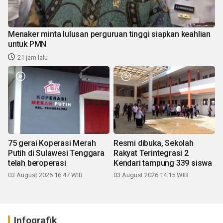
Menaker minta lulusan perguruan tinggi siapkan keahlian
untuk PMN
21 jam lalu
75 gerai Koperasi Merah
Resmi dibuka, Sekolah
Putih di Sulawesi Tenggara
Rakyat Terintegrasi 2
telah beroperasi
Kendari tampung 339 siswa
03 August 2026 16:47 WIB
03 August 2026 14:15 WIB
Infografik