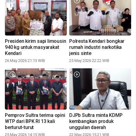
Presiden kirim sapi limousin
Polresta Kendari bongkar
940 kg untuk masyarakat
rumah industri narkotika
Kendari
jenis sinte
26 May 2026 21:13 WIB
25 May 2026 22:22 WIB
Pemprov Sultra terima opini
DJPb Sultra minta KDMP
WTP dari BPK RI 13 kali
kembangkan produk
berturut-turut
unggulan daerah
25 May 2026 14:15 WIB
22 May 2026 15:21 WIB