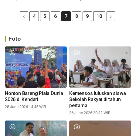
4
5
6
7
8
9
10
Foto
Nonton Bareng Piala Dunia
Kemensos luluskan siswa
2026 di Kendari
Sekolah Rakyat di tahun
pertama
28 June 2026 14:45 WIB
26 June 2026 20:32 WIB