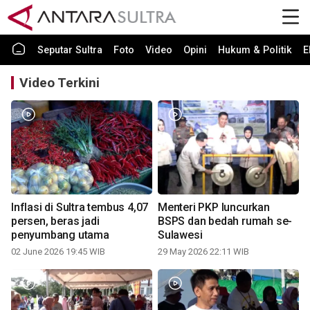
Seputar Sultra
Foto
Video
Opini
Hukum & Politik
E
Video Terkini
Inflasi di Sultra tembus 4,07
Menteri PKP luncurkan
persen, beras jadi
BSPS dan bedah rumah se-
penyumbang utama
Sulawesi
02 June 2026 19:45 WIB
29 May 2026 22:11 WIB