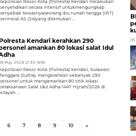
Kepolisian Resor Kota (Polresta) Kendari melakukan
penyelidikan secara intensif untukmengungkap
penyebab tewasnyaseorang ibu rumah tangga (IRT)
B
berinisial AS (24)yang ditemukan ...
p
k
05
Polresta Kendari kerahkan 290
personel amankan 80 lokasi salat Idul
Adha
26 May 2026 21:30 WIB
Kepolisian Resor Kota (Polresta) Kendari, Sulawesi
Tenggara (Sultra), mengerahkan sebanyak 290
personel untuk mengamankan 80 titik lokasi
pelaksanaan Salat Idul Adha 1447 Hijriah/2026 di
wilayah ...
6
7
8
9
10
»