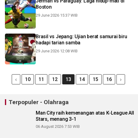
Jerman vs Paraguay: Laga hidup-mati di
Boston
29 June 2026 15:37 WIB
Brasil vs Jepang: Ujian berat samurai biru
hadapi tarian samba
29 June 2026 12:08 WIB
10
11
12
13
14
15
16
Terpopuler - Olahraga
Man City raih kemenangan atas K-League All
Stars, menang 3-1
06 August 2026 7:53 WIB