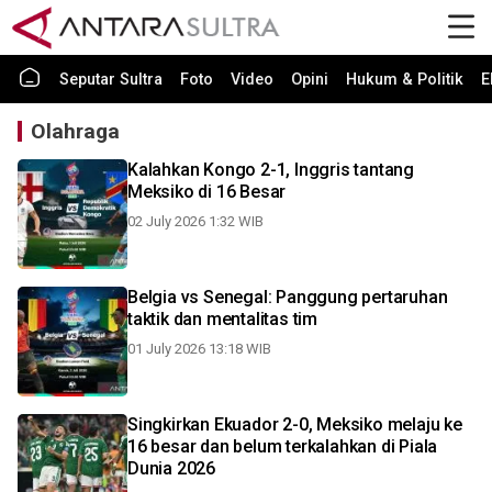
Seputar Sultra
Foto
Video
Opini
Hukum & Politik
E
Olahraga
Kalahkan Kongo 2-1, Inggris tantang
Meksiko di 16 Besar
02 July 2026 1:32 WIB
Belgia vs Senegal: Panggung pertaruhan
taktik dan mentalitas tim
01 July 2026 13:18 WIB
Singkirkan Ekuador 2-0, Meksiko melaju ke
16 besar dan belum terkalahkan di Piala
Dunia 2026