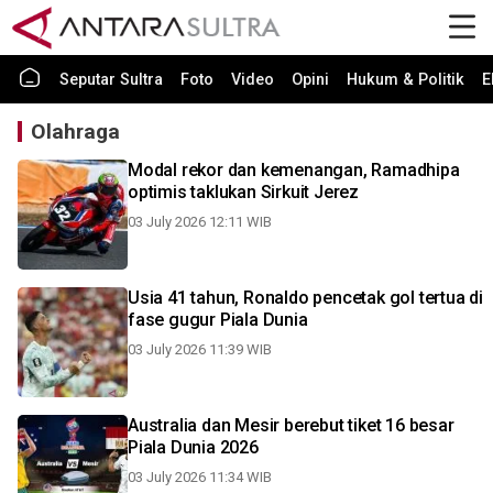
Seputar Sultra
Foto
Video
Opini
Hukum & Politik
E
Olahraga
Modal rekor dan kemenangan, Ramadhipa
optimis taklukan Sirkuit Jerez
03 July 2026 12:11 WIB
Usia 41 tahun, Ronaldo pencetak gol tertua di
fase gugur Piala Dunia
03 July 2026 11:39 WIB
Australia dan Mesir berebut tiket 16 besar
Piala Dunia 2026
03 July 2026 11:34 WIB