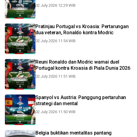
02 July 2026 12:29 WIB
Pratinjau Portugal vs Kroasia: Pertarungan
dua veteran, Ronaldo kontra Modric
02 July 2026 11:54 WIB
Reuni Ronaldo dan Modric warnai duel
Portugal kontra Kroasia di Piala Dunia 2026
02 July 2026 11:51 WIB
Spanyol vs Austria: Panggung pertaruhan
strategi dan mental
02 July 2026 11:50 WIB
Belgia buktikan mentalitas pantang