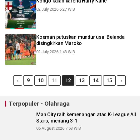
Kongo kalah karena Harry Kane
02 July 2026 6:27 WIB
Koeman putuskan mundur usai Belanda
disingkirkan Maroko
02 July 2026 1:43 WIB
9
10
11
12
13
14
15
Terpopuler - Olahraga
Man City raih kemenangan atas K-League All
Stars, menang 3-1
06 August 2026 7:53 WIB