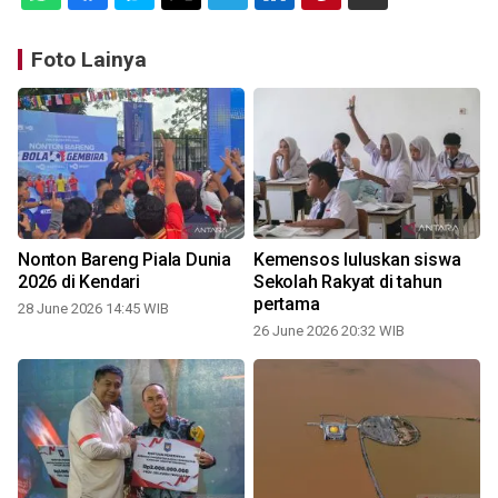
Foto Lainya
Nonton Bareng Piala Dunia
Kemensos luluskan siswa
2026 di Kendari
Sekolah Rakyat di tahun
pertama
28 June 2026 14:45 WIB
2
26 June 2026 20:32 WIB