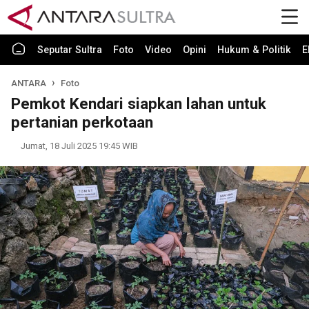
Seputar Sultra
Foto
Video
Opini
Hukum & Politik
E
ANTARA
Foto
Pemkot Kendari siapkan lahan untuk
pertanian perkotaan
Jumat, 18 Juli 2025 19:45 WIB