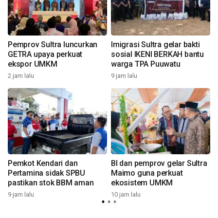
n
Pemprov Sultra luncurkan
Imigrasi Sultra gelar bakti
GETRA upaya perkuat
sosial IKENI BERKAH bantu
ekspor UMKM
warga TPA Puuwatu
2 jam lalu
9 jam lalu
1
Pemkot Kendari dan
BI dan pemprov gelar Sultra
Pertamina sidak SPBU
Maimo guna perkuat
pastikan stok BBM aman
ekosistem UMKM
9 jam lalu
10 jam lalu
1