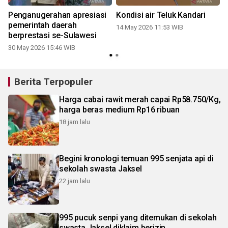
2
Penganugerahan apresiasi
Kondisi air Teluk Kandari
pemerintah daerah
14 May 2026 11:53 WIB
2
berprestasi se-Sulawesi
30 May 2026 15:46 WIB
Berita Terpopuler
Harga cabai rawit merah capai Rp58.750/Kg,
harga beras medium Rp16 ribuan
18 jam lalu
Begini kronologi temuan 995 senjata api di
sekolah swasta Jaksel
22 jam lalu
995 pucuk senpi yang ditemukan di sekolah
swasta Jaksel diklaim berizin