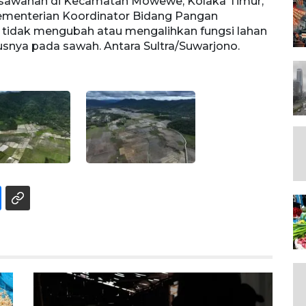
persawahan di Kecamatan Mowewe, Kolaka Timur,
Foto 
Kementerian Koordinator Bidang Pangan
Sulaw
tidak mengubah atau mengalihkan fungsi lahan
mengi
susnya pada sawah. Antara Sultra/Suwarjono.
perta