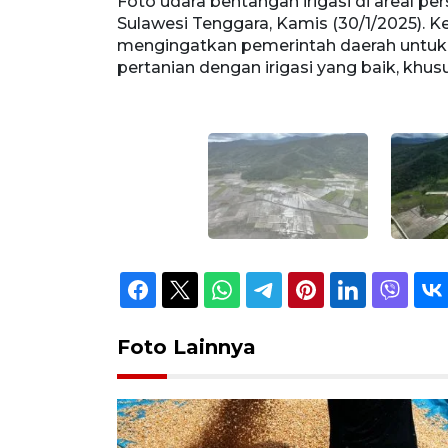
Kolaka Timur,
Foto udara bentangan irigasi di areal 
angan
Sulawesi Tenggara, Kamis (30/1/2025). 
 fungsi lahan
mengingatkan pemerintah daerah untuk 
uwarjono.
pertanian dengan irigasi yang baik, khu
Foto Lainnya