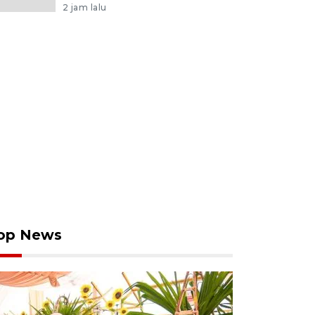
2 jam lalu
op News