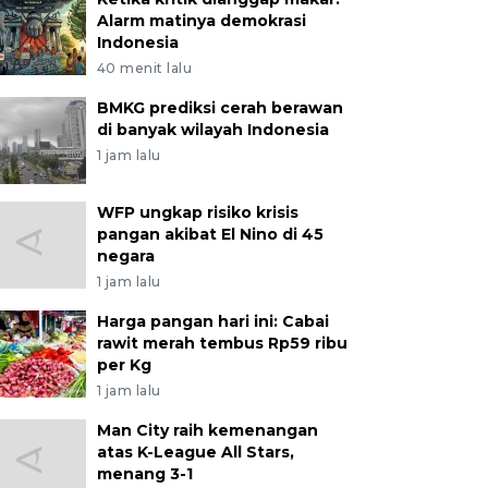
udara bentangan irigasi di areal persawahan di Kecam
Alarm matinya demokrasi
esi Tenggara, Kamis (30/1/2025). Kementerian Koordin
Indonesia
ngatkan pemerintah daerah untuk tidak mengubah ata
40 menit lalu
nian dengan irigasi yang baik, khususnya pada sawah. A
BMKG prediksi cerah berawan
di banyak wilayah Indonesia
1 jam lalu
WFP ungkap risiko krisis
pangan akibat El Nino di 45
negara
1 jam lalu
Harga pangan hari ini: Cabai
rawit merah tembus Rp59 ribu
per Kg
1 jam lalu
Man City raih kemenangan
atas K-League All Stars,
menang 3-1