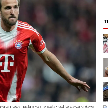
T
yakan keberhasilannya mencetak gol ke gawang Bayer