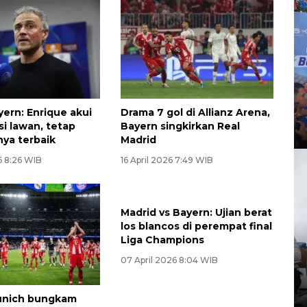
yern: Enrique akui
Drama 7 gol di Allianz Arena,
si lawan, tetap
Bayern singkirkan Real
nya terbaik
Madrid
6 8:26 WIB
16 April 2026 7:49 WIB
Madrid vs Bayern: Ujian berat
los blancos di perempat final
Liga Champions
07 April 2026 8:04 WIB
unich bungkam