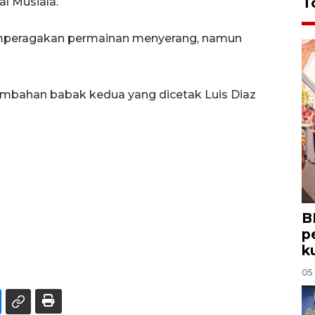
T
l Musiala.
mperagakan permainan menyerang, namun
ambahan babak kedua yang dicetak Luis Diaz
B
p
k
05