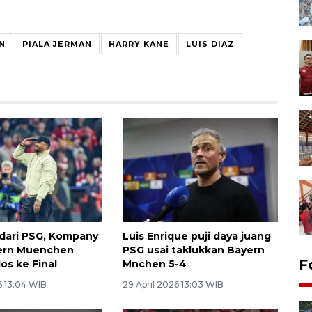
N
PIALA JERMAN
HARRY KANE
LUIS DIAZ
 dari PSG, Kompany
Luis Enrique puji daya juang
yern Muenchen
PSG usai taklukkan Bayern
F
os ke Final
Mnchen 5-4
6 13:04 WIB
29 April 2026 13:03 WIB