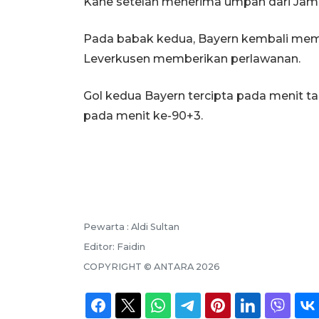
Kane setelah menerima umpan dari Jama
Pada babak kedua, Bayern kembali me
Leverkusen memberikan perlawanan.
Gol kedua Bayern tercipta pada menit t
pada menit ke-90+3.
Pewarta :
Aldi Sultan
Editor:
Faidin
COPYRIGHT ©
ANTARA
2026