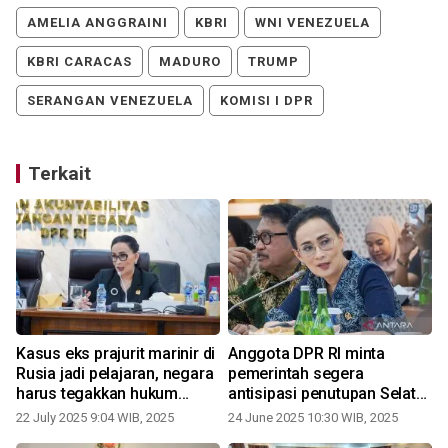
AMELIA ANGGRAINI
KBRI
WNI VENEZUELA
KBRI CARACAS
MADURO
TRUMP
SERANGAN VENEZUELA
KOMISI I DPR
Terkait
Kasus eks prajurit marinir di
Anggota DPR RI minta
Rusia jadi pelajaran, negara
pemerintah segera
harus tegakkan hukum
antisipasi penutupan Selat
kewarganegaraan
Hormuz
22 July 2025 9:04 WIB, 2025
24 June 2025 10:30 WIB, 2025