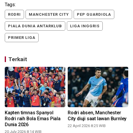
Tags:
RODRI
MANCHESTER CITY
PEP GUARDIOLA
PIALA DUNIA ANTARKLUB
LIGA INGGRIS
PRIMER LIGA
Terkait
Kapten timnas Spanyol
Rodri absen, Manchester
Rodri raih Bola Emas Piala
City diuji saat lawan Burnley
Dunia 2026
22 April 2026 8:25 WIB
20 July 2026 8:14 WIB