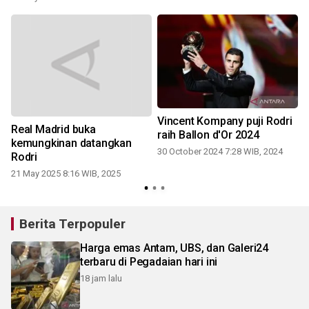
Vincent Kompany puji Rodri
Real Madrid buka
raih Ballon d'Or 2024
1
kemungkinan datangkan
30 October 2024 7:28 WIB, 2024
Rodri
21 May 2025 8:16 WIB, 2025
Berita Terpopuler
Harga emas Antam, UBS, dan Galeri24
terbaru di Pegadaian hari ini
18 jam lalu