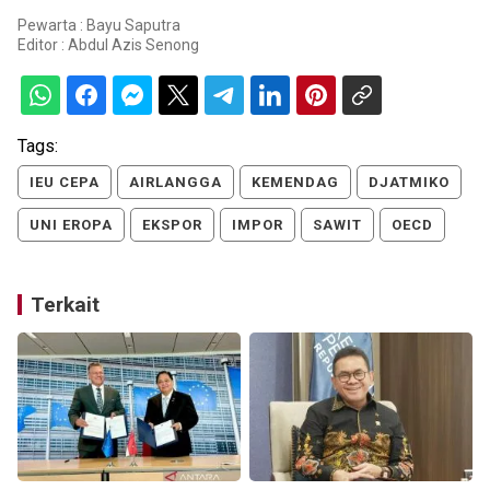
Pewarta : Bayu Saputra
Editor :
Abdul Azis Senong
Tags:
IEU CEPA
AIRLANGGA
KEMENDAG
DJATMIKO
UNI EROPA
EKSPOR
IMPOR
SAWIT
OECD
Terkait