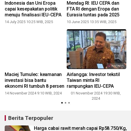
Indonesia dan Uni Eropa
Mendag RI: IEU CEPA dan
capai kesepakatan politik
FTA RI dengan Eropa dan
menuju finalisasi IEU-CEPA
Eurasia tuntas pada 2025
14 July 2025 10:25 WIB, 2025
10 June 2025 13:35 WIB, 2025
Maciej Tumulec: keamanan
Airlangga: Investor tekstil
investasi bisa bantu
Taiwan minta RI
N
ekonomi RI tumbuh 8 persen
rampungkan IEU-CEPA
14 November 2024 9:10 WIB, 2024
01 November 2024 19:30 WIB,
2024
Berita Terpopuler
Harga cabai rawit merah capai Rp58.750/Kg,