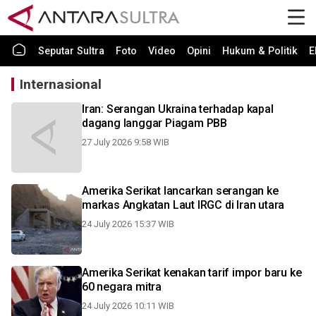
Seputar Sultra
Foto
Video
Opini
Hukum & Politik
E
Internasional
Iran: Serangan Ukraina terhadap kapal
dagang langgar Piagam PBB
27 July 2026 9:58 WIB
Amerika Serikat lancarkan serangan ke
markas Angkatan Laut IRGC di Iran utara
24 July 2026 15:37 WIB
Amerika Serikat kenakan tarif impor baru ke
60 negara mitra
24 July 2026 10:11 WIB